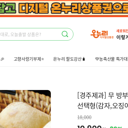
새로워
이렇
🎉
고향사랑기부제⭐
온누리 팔도강산🧳
💚농축산물 특가대
상회🤩
오늘출발📦
선물하기💝
[경주제과] 무 방부
선택형(감자,오징
18,000