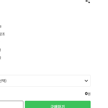
능
참조
늘
가
2
0
원
구매하기