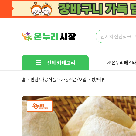
전체 카테고리
🎉온누리페스타
🤩다있다!만물
홈 > 반찬/가공식품 > 가공식품/오일 > 빵/떡류
선착순 핫딜