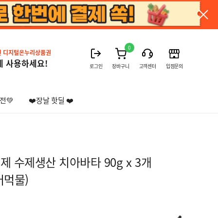
0
진 디지털온누리상품권
게 사용하세요!
로그인
장바구니
고객센터
입점문의
전💚
❤️장날 핫딜 ❤️
제 수제생산 치아바타 90g x 3개
어먹물)