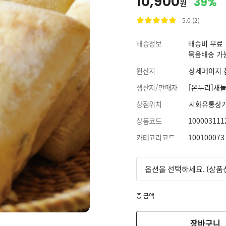
10,900
39%
원
5.0 (2)
배송정보
배송비 무료
묶음배송 가
원산지
상세페이지 
생산지/판매자
[온누리]새
상점위치
시화유통상
상품코드
100003111
카테고리코드
100100073
총 금액
장바구니