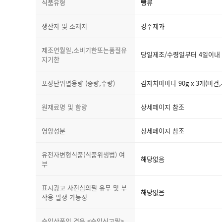
식품유형
빵류
생산자 및 소재지
경주제과
제조연월일,소비기한또는품질유
당일제조/수령일부터 4일이내
지기한
포장단위별용량 (중량,수량)
감자치아바타 90g x 3개(비건
원재료명 및 함량
상세페이지 참조
영양성분
상세페이지 참조
유전자변형식품(식품위생법) 여
해당없음
부
표시광고 사전심의필 유무 및 부
해당없음
작용 발생 가능성
수입상품의 경우 <수입신고필>