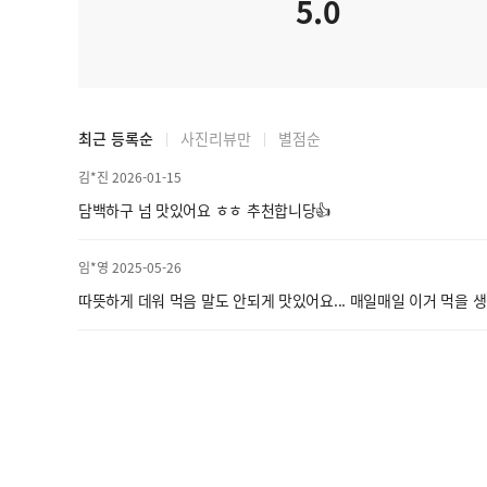
5.0
최근 등록순
사진리뷰만
별점순
김*진 2026-01-15
담백하구 넘 맛있어요 ㅎㅎ 추천합니당👍
임*영 2025-05-26
따뜻하게 데워 먹음 말도 안되게 맛있어요... 매일매일 이거 먹을 생