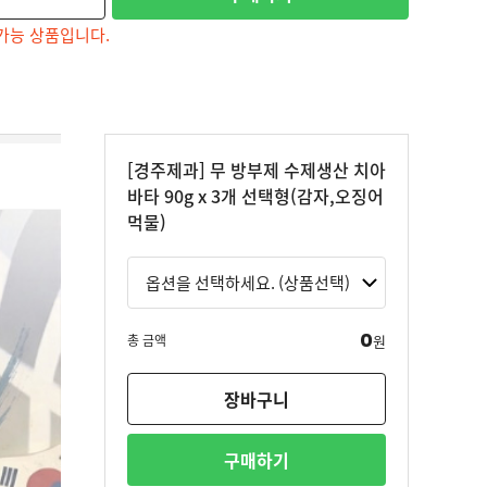
가능 상품입니다.
[경주제과] 무 방부제 수제생산 치아
바타 90g x 3개 선택형(감자,오징어
먹물)
0
총 금액
원
장바구니
구매하기