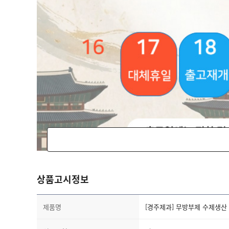
경주 치아바타 상품은
주문후 생산상품으로 2일이내
!!! 주문 후 수제생산하는 상품으로 유통기한이 짧
상품고시정보
수령즉시 냉장보관, 장기보관시 반드시 냉동보관 후
제품명
[경주제과] 무방부제 수제생산 