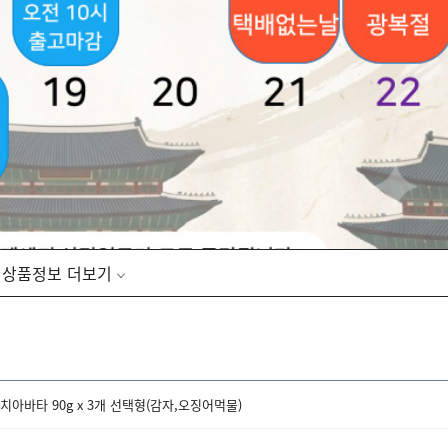
상품정보
 출고
되오니 이점 양지하시고 구매 부탁드리겠습니다
고 상온보관시 변질될수 있으므로
 사용해주시기 바랍니다.
치아바타 90g x 3개 선택형(감자,오징어먹물)