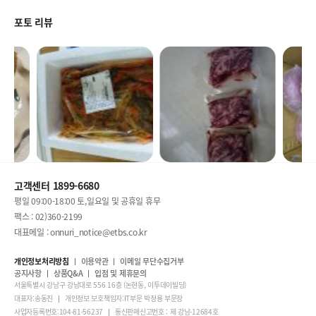
포토 리뷰
고객센터 1899-6680
평일 09:00-18:00 토,일요일 및 공휴일 휴무
팩스 : 02)360-2199
대표메일 : onnuri_notice@etbs.co.kr
개인정보처리방침
이용약관
이메일 무단수집거부
공지사항
상품Q&A
입점 및 제휴문의
서울특별시 강남구 강남대로 556 16층 (논현동, 이투데이빌딩)
대표자:송동진
개인정보 보호책임자:IT부문 박정용 부문장
사업자등록번호:104-81-56237
통신판매신고번호 : 제 강남-12684호