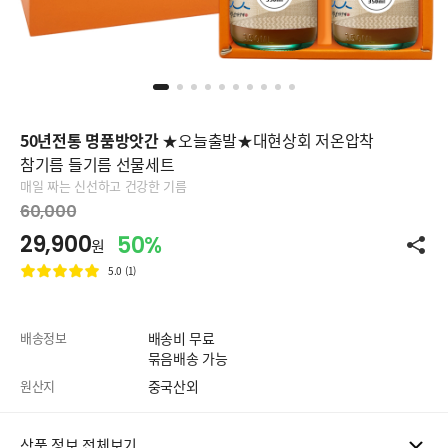
50년전통 명품방앗간
★오늘출발★대현상회 저온압착
참기름 들기름 선물세트
매일 짜는 신선하고 건강한 기름
60,000
29,900
50%
원
5.0 (1)
배송정보
배송비 무료
묶음배송 가능
원산지
중국산외
상품 정보 전체보기