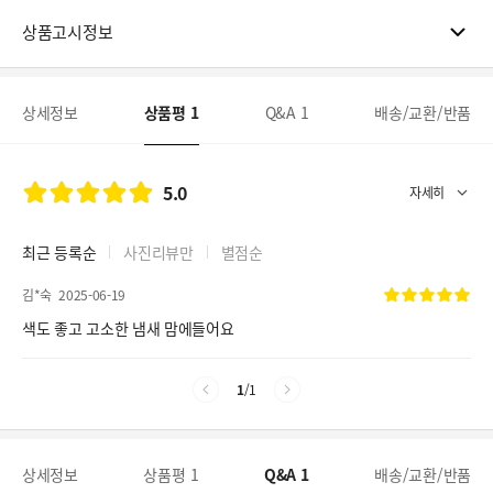
상품고시정보
상세정보
상품평
1
Q&A
1
배송/교환/반품
5.0
최근 등록순
사진리뷰만
별점순
김*숙
2025-06-19
색도 좋고 고소한 냄새 맘에들어요
1
/
1
상세정보
상품평
1
Q&A
1
배송/교환/반품