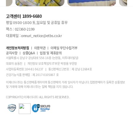
고객센터 1899-6680
평일 09:00-18:00 토,일요일 및 공휴일 휴무
팩스 : 02)360-2199
대표메일 : onnuri_notice@etbs.co.kr
개인정보처리방침
이용약관
이메일 무단수집거부
공지사항
상품Q&A
입점 및 제휴문의
서울특별시 강남구 강남대로 556 16층 (논현동, 이투데이빌딩)
대표자:송동진
개인정보 보호책임자:IT부문 박정용 부문장
사업자등록번호:104-81-56237
통신판매신고번호 : 제 강남-12684호
건강기능식품 판매업 : 제 2017-0105867 호
이제너두(주)는 통신판매중개자이며 통신판매의 거래 당사자가 아닙니다.입점판매자가 등록한 상품정보
및 거래에 대해 이제너두(주)는 일체 책임을 지지 않습니다.
COPYRIGHTⒸ이제너두(주) ALL RIGHTS RESERVED.