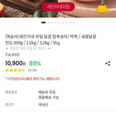
[복숭아]세진이네 과일 달콤 털복숭아/ 딱복 / 새콤달콤
천도 800g / 1.6kg / 3.2kg / 5kg
★ 여름철 대표 과일 털 복숭아 ★
74,900
10,900
85%
원
4.5 (32)
* 디지털온누리상품권 결제 가능 상품입니다.
배송정보
배송비 무료
묶음배송 가능
원산지
국내산