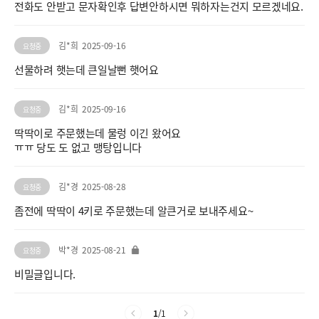
전화도 안받고 문자확인후 답변안하시면 뭐하자는건지 모르겠네요.
김*희
2025-09-16
요청중
선물하려 햇는데 큰일날뻔 햇어요
김*희
2025-09-16
요청중
딱딱이로 주문했는데 물렁 이긴 왔어요
ㅠㅠ 당도 도 없고 맹탕입니다
김*경
2025-08-28
요청중
좀전에 딱딱이 4키로 주문했는데 알큰거로 보내주세요~
박*경
2025-08-21
요청중
비밀글입니다.
1
/
1