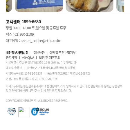
고객센터 1899-6680
평일 09:00-18:00 토,일요일 및 공휴일 휴무
팩스 : 02)360-2199
대표메일 : onnuri_notice@etbs.co.kr
개인정보처리방침
이용약관
이메일 무단수집거부
공지사항
상품Q&A
입점 및 제휴문의
서울특별시 강남구 강남대로 556 16층 (논현동, 이투데이빌딩)
대표자:송동진
개인정보 보호책임자:IT부문 박정용 부문장
사업자등록번호:104-81-56237
통신판매신고번호 : 제 강남-12684호
건강기능식품 판매업 : 제 2017-0105867 호
이제너두(주)는 통신판매중개자이며 통신판매의 거래 당사자가 아닙니다.입점판매자가 등록한 상품정보
및 거래에 대해 이제너두(주)는 일체 책임을 지지 않습니다.
COPYRIGHTⒸ이제너두(주) ALL RIGHTS RESERVED.