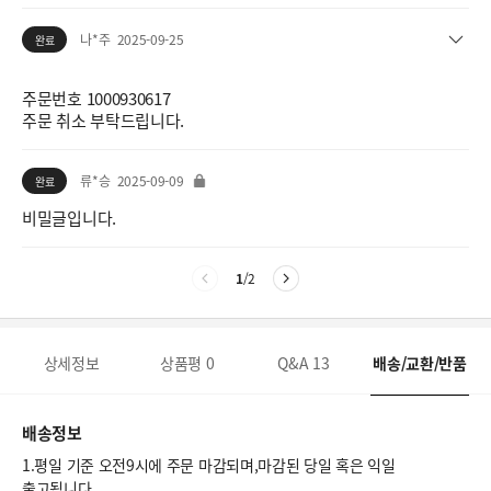
나*주
2025-09-25
완료
주문번호 1000930617
주문 취소 부탁드립니다.
류*승
2025-09-09
완료
비밀글입니다.
1
/
2
상세정보
상품평
0
Q&A
13
배송/교환/반품
배송정보
1.평일 기준 오전9시에 주문 마감되며,마감된 당일 혹은 익일
출고됩니다.