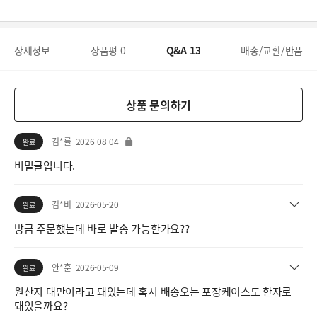
상세정보
상품평
0
Q&A
13
배송/교환/반품
상품 문의하기
김*률
2026-08-04
완료
비밀글입니다.
김*비
2026-05-20
완료
방금 주문했는데 바로 발송 가능한가요??
안*훈
2026-05-09
완료
원산지 대만이라고 돼있는데 혹시 배송오는 포장케이스도 한자로
돼있을까요?