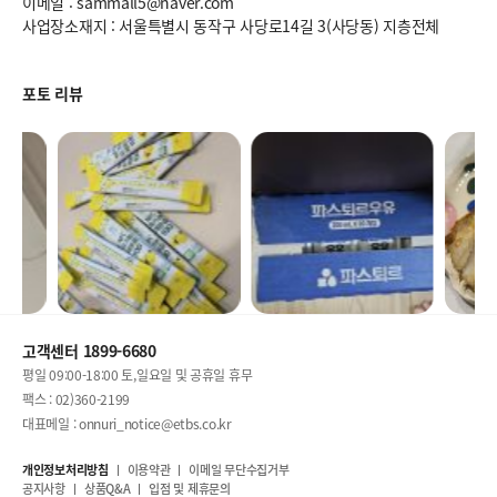
이메일 : sammall5@naver.com
사업장소재지 : 서울특별시 동작구 사당로14길 3(사당동) 지층전체
포토 리뷰
고객센터 1899-6680
평일 09:00-18:00 토,일요일 및 공휴일 휴무
팩스 : 02)360-2199
대표메일 : onnuri_notice@etbs.co.kr
개인정보처리방침
이용약관
이메일 무단수집거부
공지사항
상품Q&A
입점 및 제휴문의