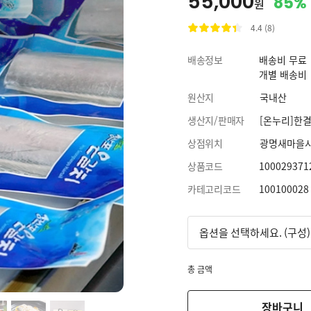
55,000
85%
원
4.4 (8)
배송정보
배송비 무료
개별 배송비
원산지
국내산
생산지/판매자
[온누리]한
상점위치
광명새마을
상품코드
100029371
카테고리코드
100100028
총 금액
장바구니