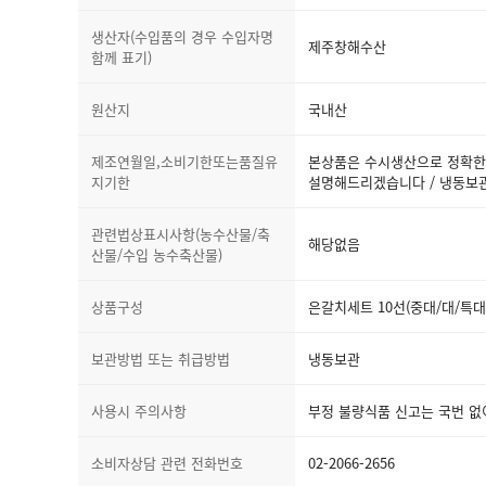
생산자(수입품의 경우 수입자명
제주창해수산
함께 표기)
원산지
국내산
제조연월일,소비기한또는품질유
본상품은 수시생산으로 정확한
지기한
설명해드리겠습니다 / 냉동보
관련법상표시사항(농수산물/축
해당없음
산물/수입 농수축산물)
상품구성
은갈치세트 10선(중대/대/특대
보관방법 또는 취급방법
냉동보관
사용시 주의사항
부정 불량식품 신고는 국번 없
소비자상담 관련 전화번호
02-2066-2656