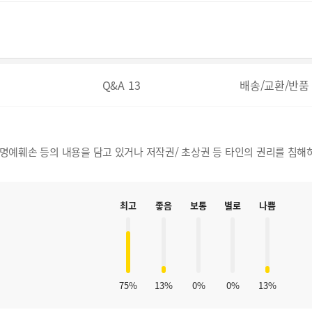
Q&A
13
배송/교환/반품
, 명예훼손 등의 내용을 담고 있거나 저작권/ 초상권 등 타인의 권리를 침해
최고
좋음
보통
별로
나쁨
75%
13%
0%
0%
13%