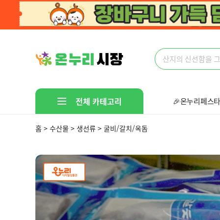
전체 카테고리
🎉온누리페스타
오늘출발📦
홈 > 수산물 > 생선류 > 굴비/갈치/옥돔
선착순 핫딜