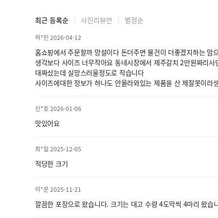
최근 등록순
사진리뷰만
별점순
하*민 2026-04-12
홈쇼핑에서 주문할까 망설이다 돈더주면 물건이 더좋겠지하는 맘으
생각보다 사이즈 너무작아요 동네시장에서 제주갈치 2만원짜리사
대짜샀는데 실망스러울정도로 작습니다
사이즈에대한 정보가 하나도 안올라와있는 제품을 산 제잘못이라
신*호 2026-01-06
맛있어요
최*일 2025-12-05
적당한 크기
이*문 2025-11-21
깔끔한 포장으로 왔습니다. 크기는 대고 수량 4도막씩 4마리 왔습니