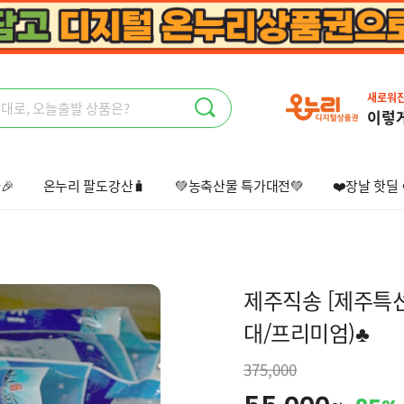
새로워
이렇
🎉
온누리 팔도강산🧳
💚농축산물 특가대전💚
❤️장날 핫딜 
선물하기💝
단골 오픈채팅방⭐
제주직송
[제주특선
대/프리미엄)♣
375,000