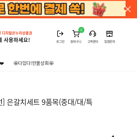
0
진 디지털온누리상품권
게 사용하세요!
로그인
장바구니
고객센터
입점문의
❤️
🤩다있다!만물상회🤩
] 은갈치세트 9품목(중대/대/특