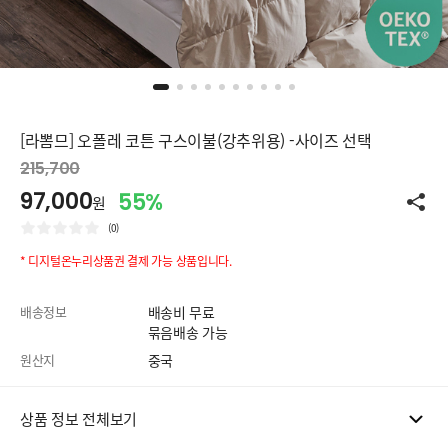
[라뽐므] 오폴레 코튼 구스이불(강추위용) -사이즈 선택
215,700
97,000
55%
원
(0)
* 디지털온누리상품권 결제 가능 상품입니다.
배송정보
배송비 무료
묶음배송 가능
원산지
중국
상품 정보 전체보기