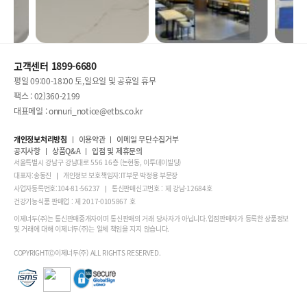
고객센터 1899-6680
평일 09:00-18:00 토,일요일 및 공휴일 휴무
팩스 : 02)360-2199
대표메일 : onnuri_notice@etbs.co.kr
개인정보처리방침
이용약관
이메일 무단수집거부
공지사항
상품Q&A
입점 및 제휴문의
서울특별시 강남구 강남대로 556 16층 (논현동, 이투데이빌딩)
대표자:송동진
개인정보 보호책임자:IT부문 박정용 부문장
사업자등록번호:104-81-56237
통신판매신고번호 : 제 강남-12684호
건강기능식품 판매업 : 제 2017-0105867 호
이제너두(주)는 통신판매중개자이며 통신판매의 거래 당사자가 아닙니다.입점판매자가 등록한 상품정보
및 거래에 대해 이제너두(주)는 일체 책임을 지지 않습니다.
COPYRIGHTⒸ이제너두(주) ALL RIGHTS RESERVED.