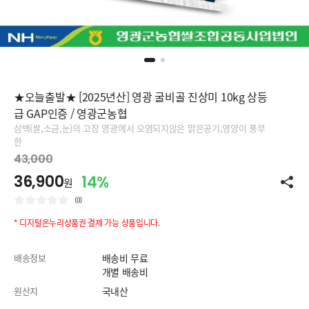
★오늘출발★ [2025년산] 영광 굴비골 진상미 10kg 상등
급 GAP인증 / 영광군농협
삼백(쌀,소금,눈)의 고장 영광에서 오염되지않은 맑은공기,영양이 풍부
한
43,000
36,900
14%
원
(0)
* 디지털온누리상품권 결제 가능 상품입니다.
배송정보
배송비 무료
개별 배송비
원산지
국내산