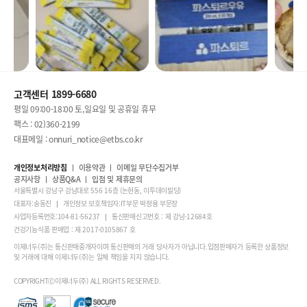
고객센터 1899-6680
평일 09:00-18:00 토,일요일 및 공휴일 휴무
팩스 : 02)360-2199
대표메일 : onnuri_notice@etbs.co.kr
개인정보처리방침
이용약관
이메일 무단수집거부
공지사항
상품Q&A
입점 및 제휴문의
서울특별시 강남구 강남대로 556 16층 (논현동, 이투데이빌딩)
대표자:송동진
개인정보 보호책임자:IT부문 박정용 부문장
사업자등록번호:104-81-56237
통신판매신고번호 : 제 강남-12684호
건강기능식품 판매업 : 제 2017-0105867 호
이제너두(주)는 통신판매중개자이며 통신판매의 거래 당사자가 아닙니다.입점판매자가 등록한 상품정보
및 거래에 대해 이제너두(주)는 일체 책임을 지지 않습니다.
COPYRIGHTⒸ이제너두(주) ALL RIGHTS RESERVED.