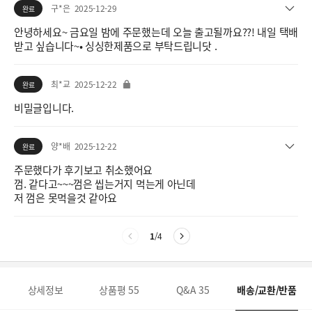
구*은
2025-12-29
완료
안녕하세요~ 금요일 밤에 주문했는데 오늘 출고될까요??! 내일 택배
받고 싶습니다~• 싱싱한제품으로 부탁드립니닷 .
최*교
2025-12-22
완료
비밀글입니다.
양*배
2025-12-22
완료
주문했다가 후기보고 취소했어요
껌. 같다고~~~껌은 씹는거지 먹는게 아닌데
저 껌은 못먹을것 같아요
1
/
4
상세정보
상품평
55
Q&A
35
배송/교환/반품