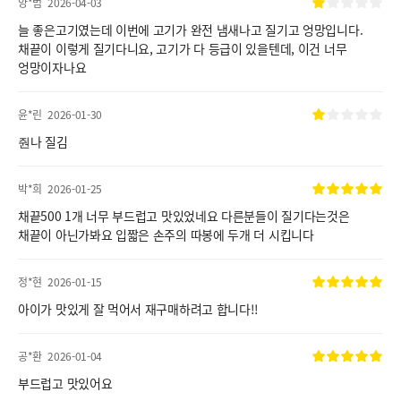
양*범
2026-04-03
늘 좋은고기였는데 이번에 고기가 완전 냄새나고 질기고 엉망입니다.
채끝이 이렇게 질기다니요, 고기가 다 등급이 있을텐데, 이건 너무
엉망이자나요
윤*린
2026-01-30
줜나 질김
박*희
2026-01-25
채끝500 1개 너무 부드럽고 맛있었네요 다른분들이 질기다는것은
채끝이 아닌가봐요 입짧은 손주의 따봉에 두개 더 시킵니다
정*현
2026-01-15
아이가 맛있게 잘 먹어서 재구매하려고 합니다!!
공*환
2026-01-04
부드럽고 맛있어요