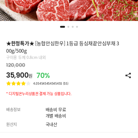
★한정특가★
[농협안심한우] 1등급 등심채끝안심부채 3
00g/500g
구이용 두께 0.8cm 내외
120,000
35,900
70%
원
4.054545454545455 (55)
* 디지털온누리상품권 결제 가능 상품입니다.
배송정보
배송비 무료
개별 배송비
원산지
국내산