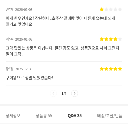
권*재
2026-01-03
이게 한우인가요? 장난하나..호주산 갈비랑 맛이 다른게 없는데 되게
질기고 맛없네요
이*주
2026-01-03
그닥 맛있는 상품은 아닙니다. 질긴 감도 있고. 상품권으로 사서 그런지
질이 그닥..
황*경
2025-12-30
구이용으로 정말 맛있었슙다!
1
/
6
상세정보
상품평
55
Q&A
35
배송/교환/반품