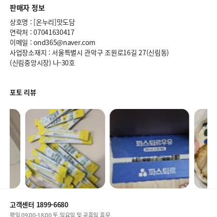
판매자 정보
상호명 : [온누리]맛도담
연락처 : 07041630417
이메일 : ond365@naver.com
사업장소재지 : 서울특별시 관악구 조원로16길 27(신림동)
(신림중앙시장) 나-30호
포토 리뷰
고객센터 1899-6680
평일 09:00-18:00 토,일요일 및 공휴일 휴무