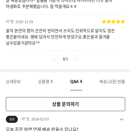
야생화로 주문해봤습니다. 잘 먹을게요ㅎㅎ
이*정
2025-11-03
꿀의 본연의 향이 은은히 번지면서 쓰지도.인위적으로 달지도 않은
좋은꿀이네요. 병에 담겨서 안전하게 받았구요.좋은꿀과 올겨울
날수있을거같아요^^
1
/
1
상세정보
상품평
8
Q&A
4
배송/교환/반품
상품 문의하기
이*호
2026-02-07
완료
오늘 주문 하면 언제 배송 받을수 있나요?