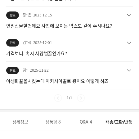
장*은
2025-12-15
완료
연말선물할건데요 사진에 보이는 박스도 같이 주시나요?
김*석
2025-12-01
완료
가격보니. 혹시 사양벌꿀인가요?
김*
2025-11-22
완료
야생화꿀을시켰는데 아카시아꿀로 왔어요 어떻게 하죠
1
/
1
상세정보
상품평
8
Q&A
4
배송/교환/반품