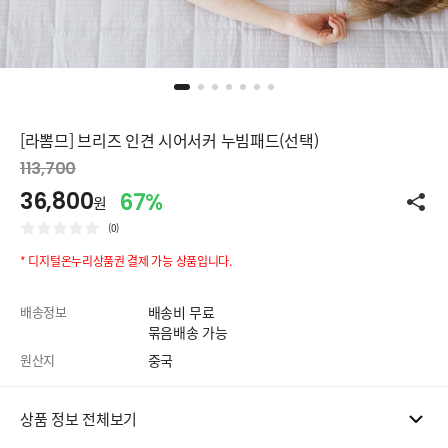
[라뽐므] 브리즈 인견 시어서커 누빔패드(선택)
113,700
36,800
67%
원
(0)
* 디지털온누리상품권 결제 가능 상품입니다.
배송정보
배송비 무료
묶음배송 가능
원산지
중국
상품 정보 전체보기