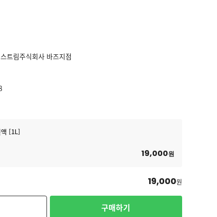
티스트림주식회사 바즈지점
8
 [1L]
19,000
원
19,000
원
구매하기