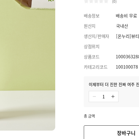
(0)
배송정보
배송비 무료
원산지
국내산
생산지/판매자
[온누리]뷰
상점위치
상품코드
100036328
카테고리코드
100100078
이제부터 더 진한 진짜 여주 진액
총 금액
장바구니