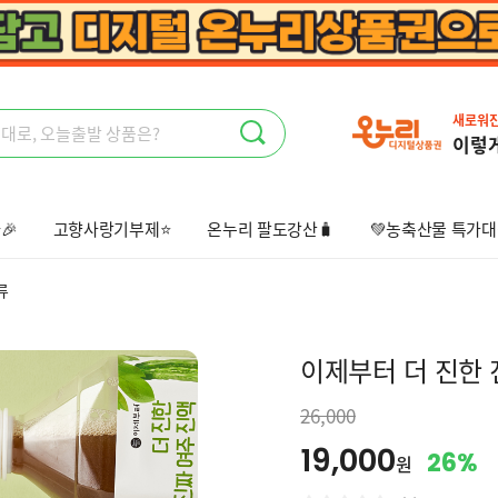
새로워
이렇
🎉
고향사랑기부제⭐
온누리 팔도강산🧳
💚농축산물 특가대
상회🤩
오늘출발📦
선물하기💝
류
이제부터 더 진한 진
26,000
19,000
26%
원