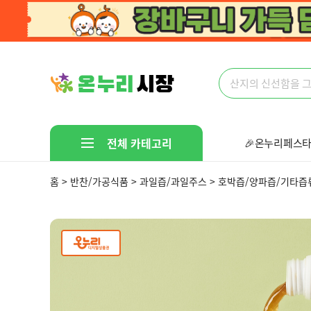
전체 카테고리
🎉온누리페스타
🤩다있다!만물
홈 > 반찬/가공식품 > 과일즙/과일주스 > 호박즙/양파즙/기타즙
선착순 핫딜