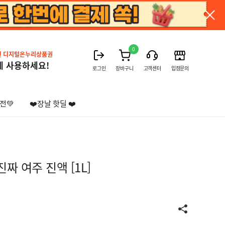
0
진 디지털온누리상품권
게 사용하세요!
로그인
장바구니
고객센터
입점문의
전💚
❤️장날 핫딜 ❤️
짜 여주 진액 [1L]