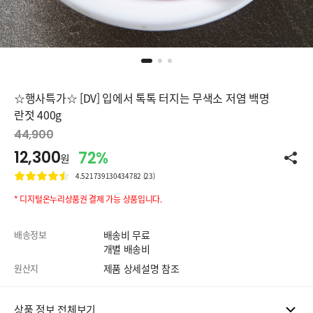
☆행사특가☆ [DV] 입에서 톡톡 터지는 무색소 저염 백명
란젓 400g
44,900
12,300
72%
원
4.521739130434782 (23)
* 디지털온누리상품권 결제 가능 상품입니다.
배송정보
배송비 무료
개별 배송비
원산지
제품 상세설명 참조
상품 정보 전체보기