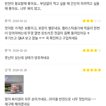
반찬이 필요할때 좋아요... 부담없이 먹고 싶을 때 간단히 차려먹고 싶을
때 좋아요.. 너무 짜지 않고,
황*미
2026-03-12
맛이랑 가격은 보통이고, 포장이 별로네요. 플라스틱용기에 막음이 한번
더 있어야하는데 뚜껑 열면 흐트러진 젓갈이 듬뿍 들어있어요 ㅎ
후기쓰고 Q&A 보고 깜놀 ㅠㅠ 꼭 확인하고 구입하세요
황*숙
2026-02-10
못난이 샀는데 상태가 양호하네요
김*정
2026-01-20
많이 짜지않아 자꾸 손이가네요...아이들 반찬으로 너무 맛있어요~~~
재구매 해야겠네요