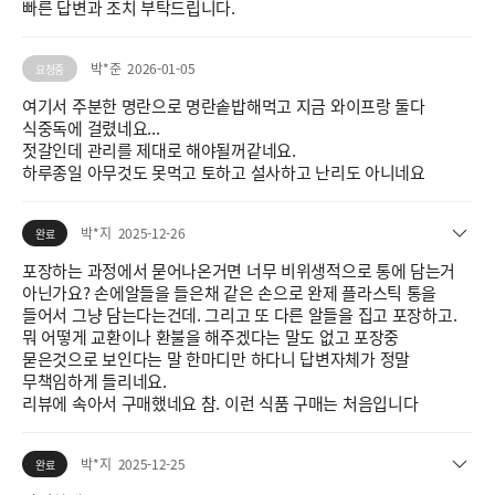
빠른 답변과 조치 부탁드립니다.
박*준
2026-01-05
요청중
여기서 주분한 명란으로 명란솥밥해먹고 지금 와이프랑 둘다
식중독에 걸렸네요...
젓갈인데 관리를 제대로 해야될꺼같네요.
하루종일 아무것도 못먹고 토하고 설사하고 난리도 아니네요
박*지
2025-12-26
완료
포장하는 과정에서 묻어나온거면 너무 비위생적으로 통에 담는거
아닌가요? 손에알들을 들은채 같은 손으로 완제 플라스틱 통을
들어서 그냥 담는다는건데. 그리고 또 다른 알들을 집고 포장하고.
뭐 어떻게 교환이나 환불을 해주겠다는 말도 없고 포장중
묻은것으로 보인다는 말 한마디만 하다니 답변자체가 정말
무책임하게 들리네요.
리뷰에 속아서 구매했네요 참. 이런 식품 구매는 처음입니다
박*지
2025-12-25
완료