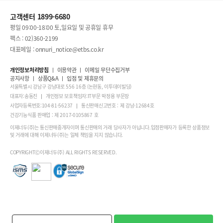
고객센터 1899-6680
평일 09:00-18:00 토,일요일 및 공휴일 휴무
팩스 : 02)360-2199
대표메일 : onnuri_notice@etbs.co.kr
개인정보처리방침
이용약관
이메일 무단수집거부
공지사항
상품Q&A
입점 및 제휴문의
서울특별시 강남구 강남대로 556 16층 (논현동, 이투데이빌딩)
대표자:송동진
개인정보 보호책임자:IT부문 박정용 부문장
사업자등록번호:104-81-56237
통신판매신고번호 : 제 강남-12684호
건강기능식품 판매업 : 제 2017-0105867 호
이제너두(주)는 통신판매중개자이며 통신판매의 거래 당사자가 아닙니다.입점판매자가 등록한 상품정보
및 거래에 대해 이제너두(주)는 일체 책임을 지지 않습니다.
COPYRIGHTⒸ이제너두(주) ALL RIGHTS RESERVED.