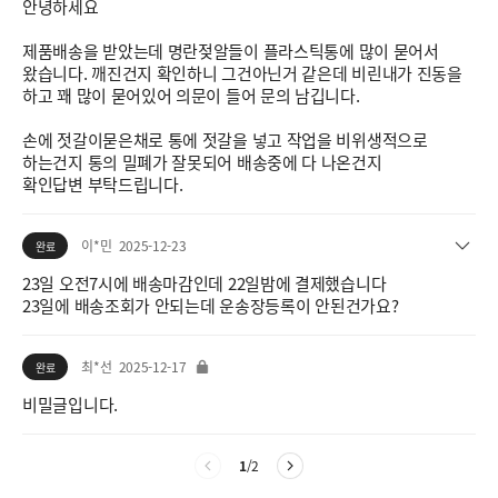
안녕하세요
제품배송을 받았는데 명란젖알들이 플라스틱통에 많이 묻어서
왔습니다. 깨진건지 확인하니 그건아닌거 같은데 비린내가 진동을
하고 꽤 많이 묻어있어 의문이 들어 문의 남깁니다.
손에 젓갈이묻은채로 통에 젓갈을 넣고 작업을 비위생적으로
하는건지 통의 밀폐가 잘못되어 배송중에 다 나온건지
확인답변 부탁드립니다.
이*민
2025-12-23
완료
23일 오전7시에 배송마감인데 22일밤에 결제했습니다
23일에 배송조회가 안되는데 운송장등록이 안된건가요?
최*선
2025-12-17
완료
비밀글입니다.
1
/
2