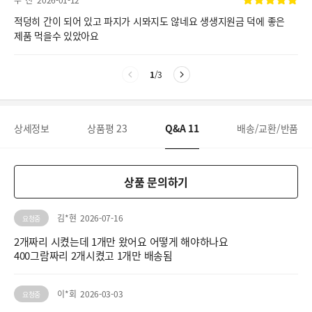
우*진
2026-01-12
적덩히 간이 되어 있고 파지가 시뫄지도 않네요 생생지원금 덕에 좋은
제품 먹을수 있았아요
1
/
3
상세정보
상품평
23
Q&A
11
배송/교환/반품
상품 문의하기
김*현
2026-07-16
요청중
2개짜리 시켰는데 1개만 왔어요 어떻게 해야하나요
400그람짜리 2개시켰고 1개만 배송됨
이*회
2026-03-03
요청중