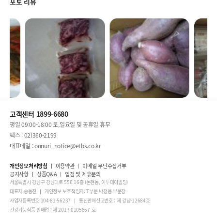
포토 리뷰
고객센터 1899-6680
평일 09:00-18:00 토,일요일 및 공휴일 휴무
팩스 : 02)360-2199
대표메일 : onnuri_notice@etbs.co.kr
개인정보처리방침
이용약관
이메일 무단수집거부
공지사항
상품Q&A
입점 및 제휴문의
서울특별시 강남구 강남대로 556 16층 (논현동, 이투데이빌딩)
대표자:송동진
개인정보 보호책임자:IT부문 박정용 부문장
사업자등록번호:104-81-56237
통신판매신고번호 : 제 강남-12684호
건강기능식품 판매업 : 제 2017-0105867 호