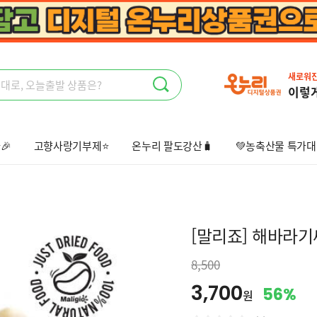
새로워
이렇
🎉
고향사랑기부제⭐
온누리 팔도강산🧳
💚농축산물 특가대
상회🤩
오늘출발📦
선물하기💝
[말리죠] 해바라기씨
8,500
3,700
56%
원