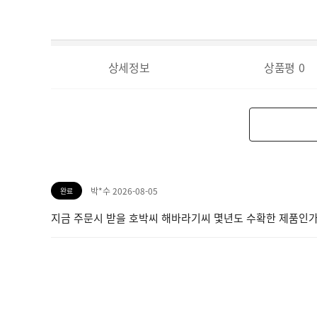
상세정보
상품평
0
박*수 2026-08-05
완료
지금 주문시 받을 호박씨 해바라기씨 몇년도 수확한 제품인가