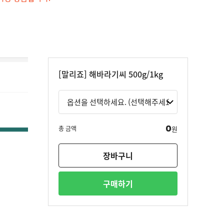
[말리죠] 해바라기씨 500g/1kg
0
총 금액
원
장바구니
구매하기