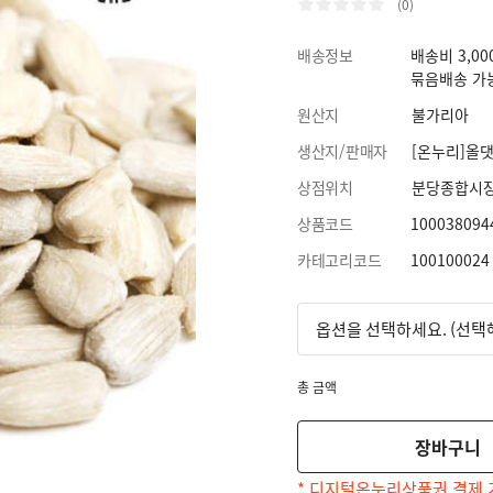
(0)
배송정보
배송비 3,00
묶음배송 가
원산지
불가리아
생산지/판매자
[온누리]올댓
상점위치
분당종합시
상품코드
100038094
카테고리코드
100100024
총 금액
장바구니
* 디지털온누리상품권 결제 