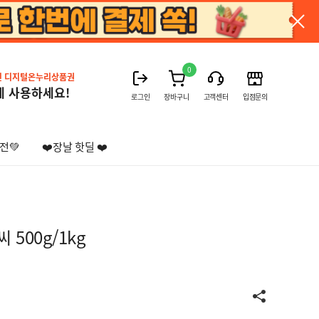
0
진 디지털온누리상품권
게 사용하세요!
로그인
장바구니
고객센터
입점문의
전💚
❤️장날 핫딜 ❤️
 500g/1kg