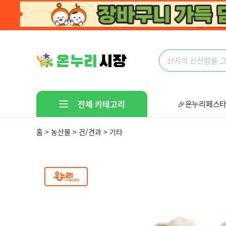
전체 카테고리
🎉온누리페스타
🤩다있다!만물
홈 > 농산물 > 건/견과 > 기타
선착순 핫딜