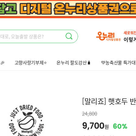
새로워
이렇
🎉
고향사랑기부제⭐
온누리 팔도강산🧳
💚농축산물 특가대
상회🤩
오늘출발📦
선물하기💝
[말리죠] 햇호두 반태 
24,800
9,700
60%
원