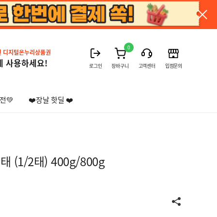
0
진 디지털온누리상품권
게 사용하세요!
로그인
장바구니
고객센터
입점문의
전💚
❤️장날 핫딜 ❤️
(1/2태) 400g/800g