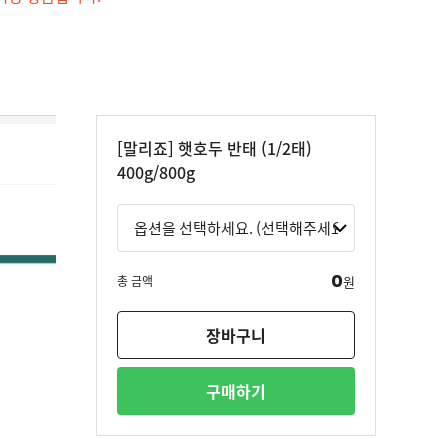
[말리죠] 햇호두 반태 (1/2태)
400g/800g
0
총 금액
원
장바구니
구매하기