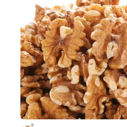
출산/육아
식품
뷰티
잡화
의류