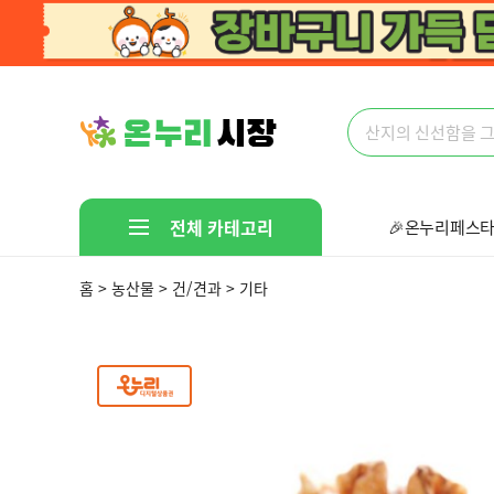
전체 카테고리
🎉온누리페스타
🤩다있다!만물
홈 > 농산물 > 건/견과 > 기타
지금인기많은상품
문구/취미/펫
가전/디지털
스포츠/레저/자동차
생활/건강
가구/인테리어