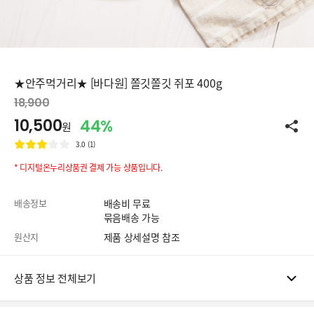
★안주먹거리★ [바다원] 쫄깃쫄깃 쥐포 400g
18,900
10,500
44%
원
3.0 (1)
* 디지털온누리상품권 결제 가능 상품입니다.
배송정보
배송비 무료
묶음배송 가능
원산지
제품 상세설명 참조
상품 정보 전체보기