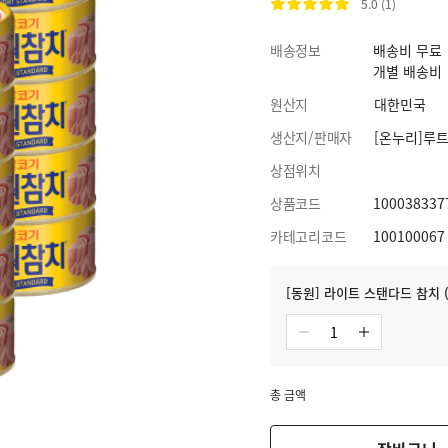
5.0 (1)
배송정보
배송비 무료
개별 배송비
원산지
대한민국
생산지/판매자
[온누리]루
상점위치
상품코드
100038337
카테고리코드
100100067
[동원] 라이트 스탠다드 참치 (
총 금액