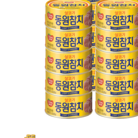
출산/육아
식품
뷰티
잡화
의류