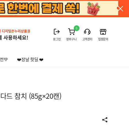
0
진 디지털온누리상품권
게 사용하세요!
로그인
장바구니
고객센터
입점문의
전💚
❤️장날 핫딜 ❤️
다드 참치 (85g×20캔)