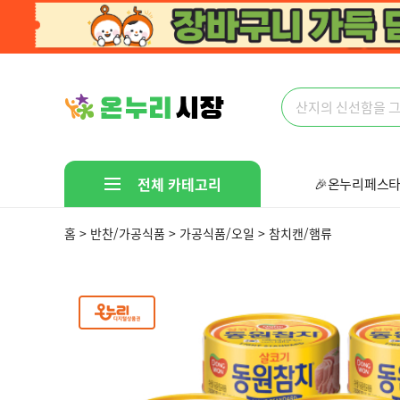
전체 카테고리
🎉온누리페스타
🤩다있다!만물
홈 > 반찬/가공식품 > 가공식품/오일 > 참치캔/햄류
지금인기많은상품
문구/취미/펫
가전/디지털
스포츠/레저/자동차
생활/건강
가구/인테리어