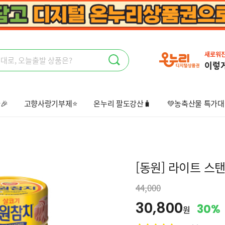
새로워
이렇
🎉
고향사랑기부제⭐
온누리 팔도강산🧳
💚농축산물 특가대
상회🤩
오늘출발📦
선물하기💝
[동원] 라이트 스탠
44,000
30,800
30%
원