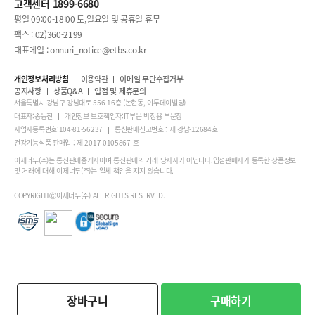
고객센터 1899-6680
평일 09:00-18:00 토,일요일 및 공휴일 휴무
팩스 : 02)360-2199
대표메일 : onnuri_notice@etbs.co.kr
개인정보처리방침
이용약관
이메일 무단수집거부
공지사항
상품Q&A
입점 및 제휴문의
서울특별시 강남구 강남대로 556 16층 (논현동, 이투데이빌딩)
대표자:송동진
개인정보 보호책임자:IT부문 박정용 부문장
사업자등록번호:104-81-56237
통신판매신고번호 : 제 강남-12684호
건강기능식품 판매업 : 제 2017-0105867 호
이제너두(주)는 통신판매중개자이며 통신판매의 거래 당사자가 아닙니다.입점판매자가 등록한 상품정보
및 거래에 대해 이제너두(주)는 일체 책임을 지지 않습니다.
COPYRIGHTⒸ이제너두(주) ALL RIGHTS RESERVED.
장바구니
구매하기