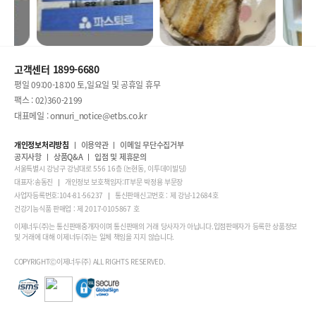
고객센터 1899-6680
평일 09:00-18:00 토,일요일 및 공휴일 휴무
팩스 : 02)360-2199
대표메일 : onnuri_notice@etbs.co.kr
개인정보처리방침
이용약관
이메일 무단수집거부
공지사항
상품Q&A
입점 및 제휴문의
서울특별시 강남구 강남대로 556 16층 (논현동, 이투데이빌딩)
대표자:송동진
개인정보 보호책임자:IT부문 박정용 부문장
사업자등록번호:104-81-56237
통신판매신고번호 : 제 강남-12684호
건강기능식품 판매업 : 제 2017-0105867 호
이제너두(주)는 통신판매중개자이며 통신판매의 거래 당사자가 아닙니다.입점판매자가 등록한 상품정보
및 거래에 대해 이제너두(주)는 일체 책임을 지지 않습니다.
COPYRIGHTⒸ이제너두(주) ALL RIGHTS RESERVED.