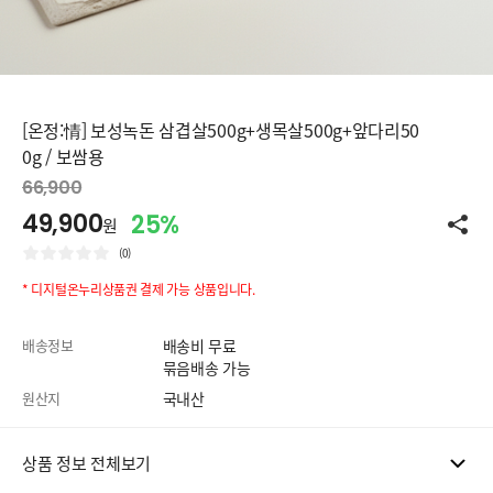
[온정:情] 보성녹돈 삼겹살500g+생목살500g+앞다리50
0g / 보쌈용
66,900
49,900
25%
원
(0)
* 디지털온누리상품권 결제 가능 상품입니다.
배송정보
배송비 무료
묶음배송 가능
원산지
국내산
상품 정보 전체보기