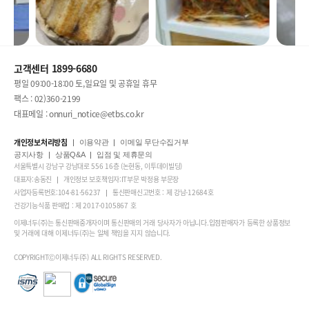
고객센터 1899-6680
평일 09:00-18:00 토,일요일 및 공휴일 휴무
팩스 : 02)360-2199
대표메일 : onnuri_notice@etbs.co.kr
개인정보처리방침
이용약관
이메일 무단수집거부
공지사항
상품Q&A
입점 및 제휴문의
서울특별시 강남구 강남대로 556 16층 (논현동, 이투데이빌딩)
대표자:송동진
개인정보 보호책임자:IT부문 박정용 부문장
사업자등록번호:104-81-56237
통신판매신고번호 : 제 강남-12684호
건강기능식품 판매업 : 제 2017-0105867 호
이제너두(주)는 통신판매중개자이며 통신판매의 거래 당사자가 아닙니다.입점판매자가 등록한 상품정보
및 거래에 대해 이제너두(주)는 일체 책임을 지지 않습니다.
COPYRIGHTⒸ이제너두(주) ALL RIGHTS RESERVED.