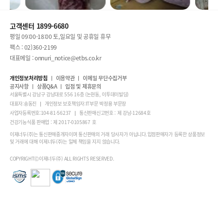
고객센터 1899-6680
평일 09:00-18:00 토,일요일 및 공휴일 휴무
팩스 : 02)360-2199
대표메일 : onnuri_notice@etbs.co.kr
개인정보처리방침
이용약관
이메일 무단수집거부
공지사항
상품Q&A
입점 및 제휴문의
서울특별시 강남구 강남대로 556 16층 (논현동, 이투데이빌딩)
대표자:송동진
개인정보 보호책임자:IT부문 박정용 부문장
사업자등록번호:104-81-56237
통신판매신고번호 : 제 강남-12684호
건강기능식품 판매업 : 제 2017-0105867 호
이제너두(주)는 통신판매중개자이며 통신판매의 거래 당사자가 아닙니다.입점판매자가 등록한 상품정보
및 거래에 대해 이제너두(주)는 일체 책임을 지지 않습니다.
COPYRIGHTⒸ이제너두(주) ALL RIGHTS RESERVED.