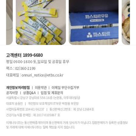
고객센터 1899-6680
평일 09:00-18:00 토,일요일 및 공휴일 휴무
팩스 : 02)360-2199
대표메일 : onnuri_notice@etbs.co.kr
개인정보처리방침
이용약관
이메일 무단수집거부
공지사항
상품Q&A
입점 및 제휴문의
서울특별시 강남구 강남대로 556 16층 (논현동, 이투데이빌딩)
대표자:송동진
개인정보 보호책임자:IT부문 박정용 부문장
사업자등록번호:104-81-56237
통신판매신고번호 : 제 강남-12684호
건강기능식품 판매업 : 제 2017-0105867 호
이제너두(주)는 통신판매중개자이며 통신판매의 거래 당사자가 아닙니다.입점판매자가 등록한 상품정보
및 거래에 대해 이제너두(주)는 일체 책임을 지지 않습니다.