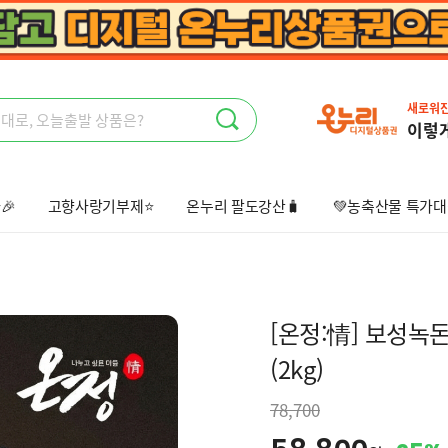
새로워
이렇
🎉
고향사랑기부제⭐
온누리 팔도강산🧳
💚농축산물 특가대
상회🤩
오늘출발📦
선물하기💝
[온정:情] 보성녹돈
(2kg)
78,700