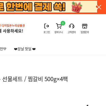
0
진 디지털온누리상품권
게 사용하세요!
로그인
장바구니
고객센터
입점문의
전💚
❤️장날 핫딜 ❤️
 선물세트 / 찜갈비 500g×4팩