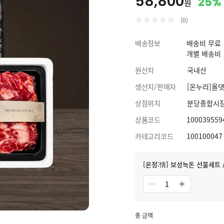
58,800
25%
원
(0)
배송정보
배송비 무료
개별 배송비
원산지
국내산
생산지/판매자
[온누리]올댓
상점위치
분당종합시
상품코드
100039559
카테고리코드
100100047
[온정:情] 보성녹돈 선물세트 / 
총 금액