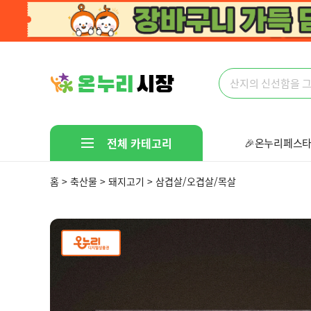
전체 카테고리
🎉온누리페스타
🤩다있다!만물
홈 > 축산물 > 돼지고기 > 삼겹살/오겹살/목살
선착순 핫딜