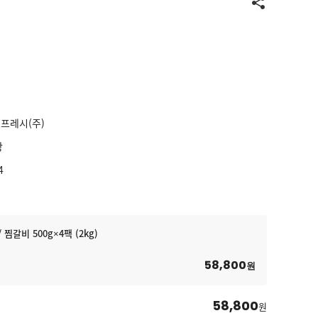
프레시(주)
장
4
찜갈비 500g×4팩 (2kg)
58,800
원
58,800
원