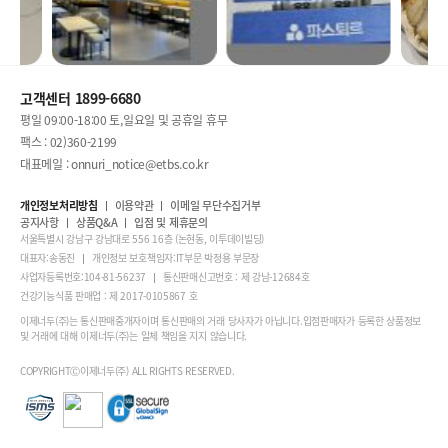
고객센터 1899-6680
평일 09:00-18:00 토,일요일 및 공휴일 휴무
팩스 : 02)360-2199
대표메일 : onnuri_notice@etbs.co.kr
개인정보처리방침
이용약관
이메일 무단수집거부
공지사항
상품Q&A
입점 및 제휴문의
서울특별시 강남구 강남대로 556 16층 (논현동, 이투데이빌딩)
대표자:송동진
개인정보 보호책임자:IT부문 박정용 부문장
사업자등록번호:104-81-56237
통신판매신고번호 : 제 강남-12684호
건강기능식품 판매업 : 제 2017-0105867 호
이제너두(주)는 통신판매중개자이며 통신판매의 거래 당사자가 아닙니다.입점판매자가 등록한 상품정보
및 거래에 대해 이제너두(주)는 일체 책임을 지지 않습니다.
COPYRIGHTⒸ이제너두(주) ALL RIGHTS RESERVED.