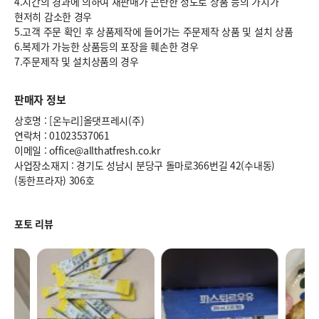
4.시간의 경과에 의하여 재판매가 곤란한 정도로 상품 등의 가치가
현저히 감소한 경우
5.고객 주문 확인 후 상품제작에 들어가는 주문제작 상품 및 설치 상품
6.복제가 가능한 상품등의 포장을 훼손한 경우
7.주문제작 및 설치상품의 경우
판매자 정보
상호명 : [온누리]올댓프레시(주)
연락처 : 01023537061
이메일 : office@allthatfresh.co.kr
사업장소재지 : 경기도 성남시 분당구 돌마로366번길 42(수내동)
(동한프라자) 306호
포토 리뷰