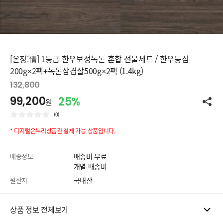
[온정:情] 1등급 한우보성녹돈 혼합 선물세트 / 한우등심
200g×2팩+녹돈삼겹살500g×2팩 (1.4kg)
132,800
99,200
25%
원
(0)
* 디지털온누리상품권 결제 가능 상품입니다.
배송정보
배송비 무료
개별 배송비
원산지
국내산
상품 정보 전체보기