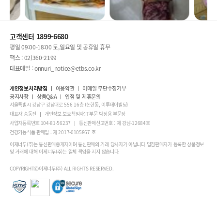
고객센터 1899-6680
평일 09:00-18:00 토,일요일 및 공휴일 휴무
팩스 : 02)360-2199
대표메일 : onnuri_notice@etbs.co.kr
개인정보처리방침
이용약관
이메일 무단수집거부
공지사항
상품Q&A
입점 및 제휴문의
서울특별시 강남구 강남대로 556 16층 (논현동, 이투데이빌딩)
대표자:송동진
개인정보 보호책임자:IT부문 박정용 부문장
사업자등록번호:104-81-56237
통신판매신고번호 : 제 강남-12684호
건강기능식품 판매업 : 제 2017-0105867 호
이제너두(주)는 통신판매중개자이며 통신판매의 거래 당사자가 아닙니다.입점판매자가 등록한 상품정보
및 거래에 대해 이제너두(주)는 일체 책임을 지지 않습니다.
COPYRIGHTⒸ이제너두(주) ALL RIGHTS RESERVED.