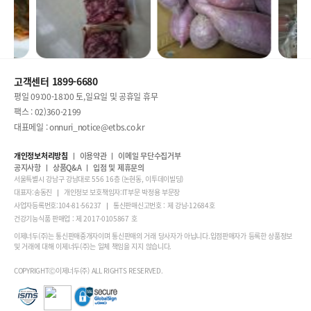
고객센터 1899-6680
평일 09:00-18:00 토,일요일 및 공휴일 휴무
팩스 : 02)360-2199
대표메일 : onnuri_notice@etbs.co.kr
개인정보처리방침
이용약관
이메일 무단수집거부
공지사항
상품Q&A
입점 및 제휴문의
서울특별시 강남구 강남대로 556 16층 (논현동, 이투데이빌딩)
대표자:송동진
개인정보 보호책임자:IT부문 박정용 부문장
사업자등록번호:104-81-56237
통신판매신고번호 : 제 강남-12684호
건강기능식품 판매업 : 제 2017-0105867 호
이제너두(주)는 통신판매중개자이며 통신판매의 거래 당사자가 아닙니다.입점판매자가 등록한 상품정보
및 거래에 대해 이제너두(주)는 일체 책임을 지지 않습니다.
COPYRIGHTⒸ이제너두(주) ALL RIGHTS RESERVED.