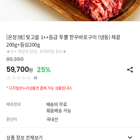
[온정:情] 빛고을 1++등급 투뿔 한우바로구이 (냉동) 채끝
200g+등심200g
★1++ 최상의 만남, 프리미엄 듀오★
80,300
59,700
25%
원
(0)
* 디지털온누리상품권 결제 가능 상품입니다.
배송정보
배송비 무료
묶음배송 가능
원산지
국내산
상품 정보 전체보기