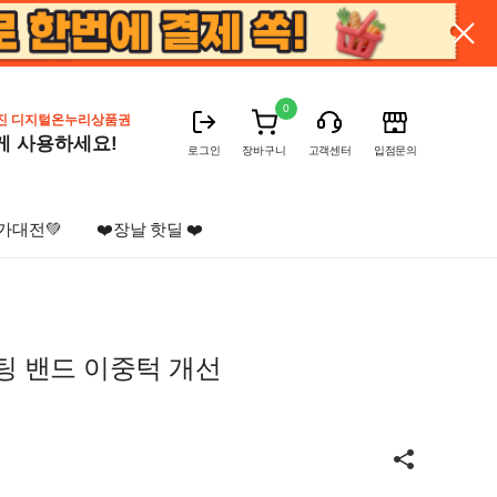
0
진 디지털온누리상품권
게 사용하세요!
로그인
장바구니
고객센터
입점문의
가대전💚
❤️장날 핫딜 ❤️
팅 밴드 이중턱 개선