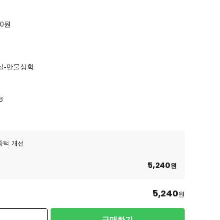
00원
세실-만물상회
8
중턱 개선
5,240
원
5,240
원
구매하기