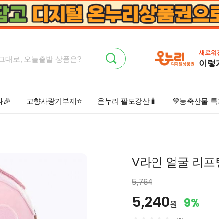
새로워
이렇
🎉
고향사랑기부제⭐
온누리 팔도강산🧳
💚농축산물 특
상회🤩
오늘출발📦
선물하기💝
V라인 얼굴 리프
5,764
5,240
9%
원