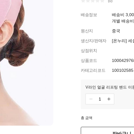
(0)
배송정보
배송비 3,0
개별 배송비
원산지
중국
생산지/판매자
[온누리] 
상점위치
상품코드
100042976
카테고리코드
100102585
V라인 얼굴 리프팅 밴드 이
총 금액
장바구니