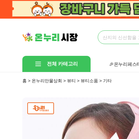
전체 카테고리
🎉온누리페스타
🤩다있다!만물
홈 > 온누리만물상회 > 뷰티 > 뷰티소품 > 기타
선착순 핫딜