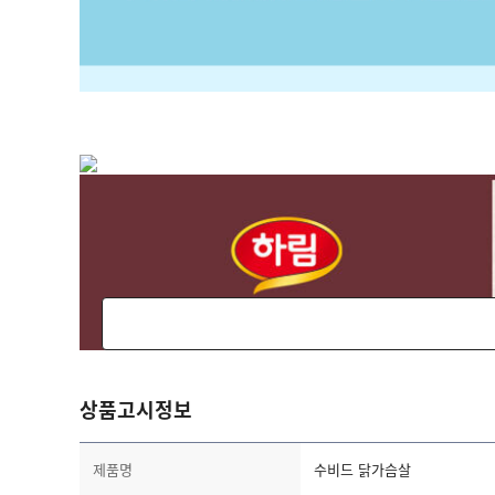
상품고시정보
제품명
수비드 닭가슴살