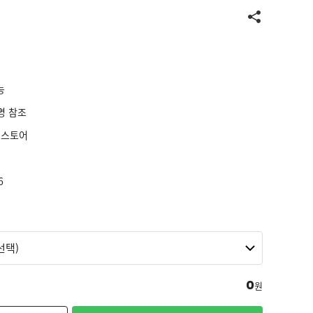
능
명 참조
실스토어
6
0
원