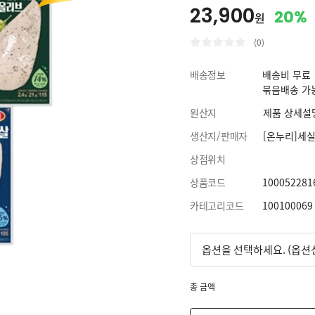
23,900
20%
원
(0)
배송정보
배송비 무료
묶음배송 가
원산지
제품 상세설
생산지/판매자
[온누리]세
상점위치
상품코드
100052281
카테고리코드
100100069
총 금액