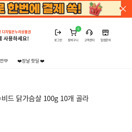
0
진 디지털온누리상품권
게 사용하세요!
로그인
장바구니
고객센터
입점문의
전💚
❤️장날 핫딜 ❤️
드 닭가슴살 100g 10개 골라