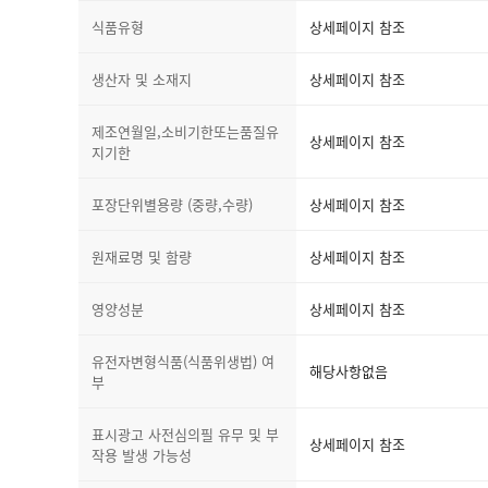
식품유형
상세페이지 참조
생산자 및 소재지
상세페이지 참조
제조연월일,소비기한또는품질유
상세페이지 참조
지기한
포장단위별용량 (중량,수량)
상세페이지 참조
원재료명 및 함량
상세페이지 참조
영양성분
상세페이지 참조
유전자변형식품(식품위생법) 여
해당사항없음
부
표시광고 사전심의필 유무 및 부
상세페이지 참조
작용 발생 가능성