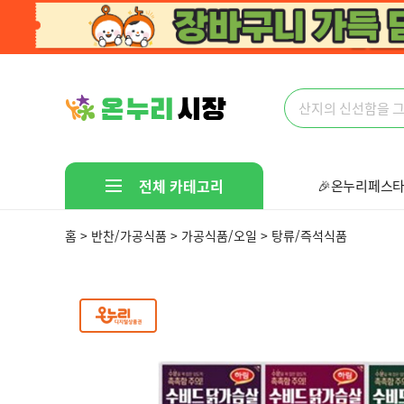
전체 카테고리
🎉온누리페스타
🤩다있다!만물
홈 > 반찬/가공식품 > 가공식품/오일 > 탕류/즉석식품
선착순 핫딜