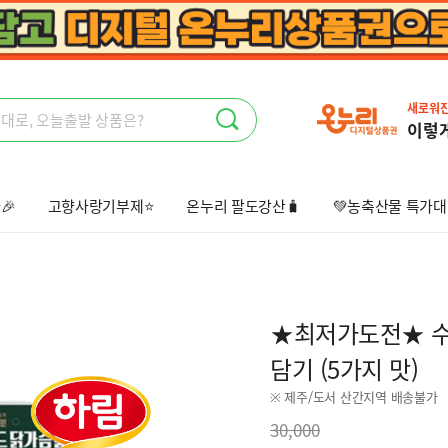
새로워
이렇
🎉
고향사랑기부제⭐
온누리 팔도강산🧳
💚농축산물 특가대
상회🤩
오늘출발📦
선물하기💝
★최저가도전★ 수비
담기 (5가지 맛)
※ 제주/도서 산간지역 배송불가
30,000