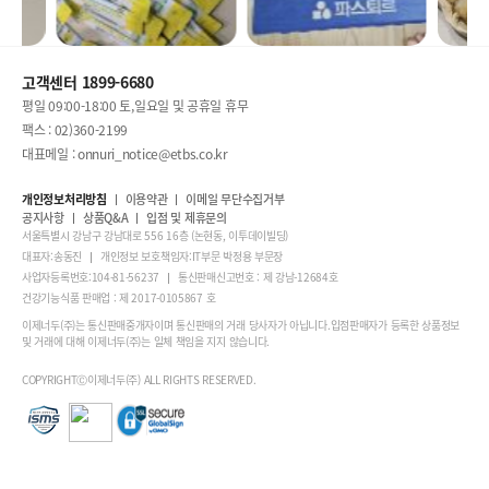
고객센터 1899-6680
평일 09:00-18:00 토,일요일 및 공휴일 휴무
팩스 : 02)360-2199
대표메일 : onnuri_notice@etbs.co.kr
개인정보처리방침
이용약관
이메일 무단수집거부
공지사항
상품Q&A
입점 및 제휴문의
서울특별시 강남구 강남대로 556 16층 (논현동, 이투데이빌딩)
대표자:송동진
개인정보 보호책임자:IT부문 박정용 부문장
사업자등록번호:104-81-56237
통신판매신고번호 : 제 강남-12684호
건강기능식품 판매업 : 제 2017-0105867 호
이제너두(주)는 통신판매중개자이며 통신판매의 거래 당사자가 아닙니다.입점판매자가 등록한 상품정보
및 거래에 대해 이제너두(주)는 일체 책임을 지지 않습니다.
COPYRIGHTⒸ이제너두(주) ALL RIGHTS RESERVED.