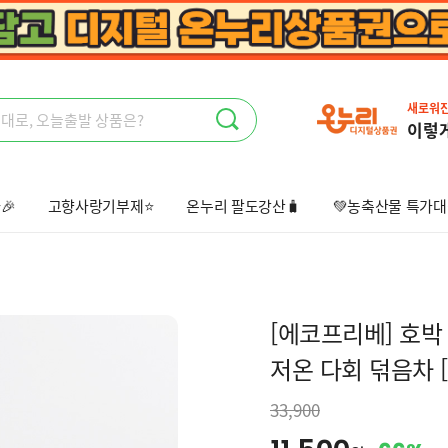
새로워
이렇
🎉
고향사랑기부제⭐
온누리 팔도강산🧳
💚농축산물 특가대
상회🤩
오늘출발📦
선물하기💝
[에코프리베] 호박 팥차
저온 다회 덖음차 [E
33,900