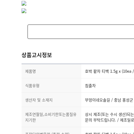
상품고시정보
제품명
호박 팥차 티백 1.5g x (10ea /
식품유형
침출차
생산자 및 소재지
부엉이네오솔길 / 충남 홍성군
제조연월일,소비기한또는품질유
상시 제조(또는 수시 생산)되는 
지기한
문의 부탁드립니다. / 제조일로