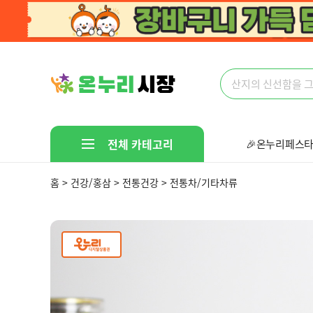
전체 카테고리
🎉온누리페스타
🤩다있다!만물
홈 > 건강/홍삼 > 전통건강 > 전통차/기타차류
지금인기많은상품
문구/취미/펫
가전/디지털
스포츠/레저/자동차
생활/건강
가구/인테리어