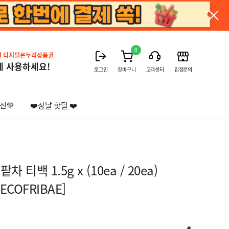
0
진 디지털온누리상품권
게 사용하세요!
로그인
장바구니
고객센터
입점문의
전💚
❤️장날 핫딜 ❤️
 티백 1.5g x (10ea / 20ea)
COFRIBAE]