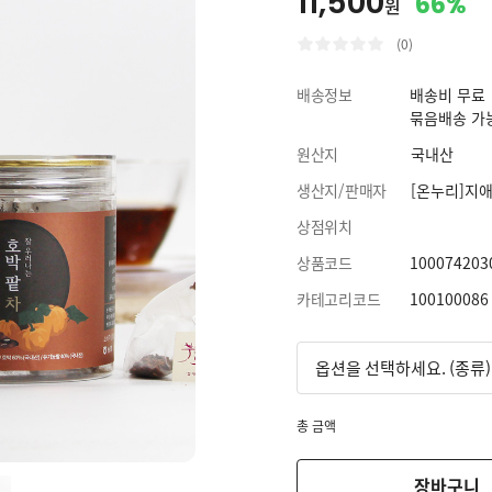
11,500
66%
원
(0)
배송정보
배송비 무료
묶음배송 가
원산지
국내산
생산지/판매자
[온누리]지
상점위치
상품코드
100074203
카테고리코드
100100086
총 금액
장바구니