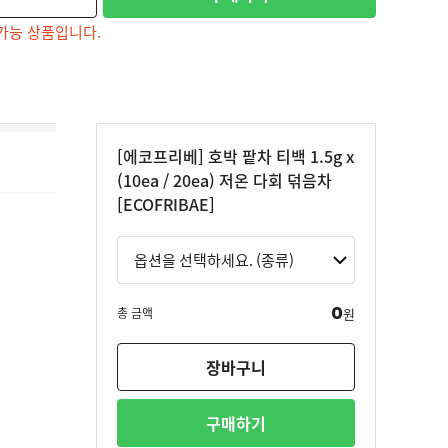
가능 상품입니다.
[에코프리베] 호박 팥차 티백 1.5g x
(10ea / 20ea) 저온 다회 덖음차
[ECOFRIBAE]
0
총 금액
원
장바구니
구매하기