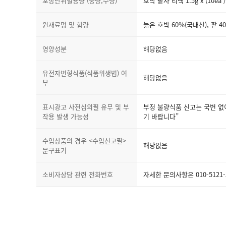
포장단위별용량 (중량,수량)
호박 팥차 티백 1.5g x (10ea /
원재료명 및 함량
늙은 호박 60%(국내산), 팥 4
영양성분
해당없음
유전자변형식품(식품위생법) 여
해당없음
부
표시광고 사전심의필 유무 및 부
부정 불량식품 신고는 국번 없이
작용 발생 가능성
기 바랍니다”
수입상품의 경우 <수입신고필>
해당없음
문구표기
소비자상담 관련 전화번호
자세한 문의사항은 010-512