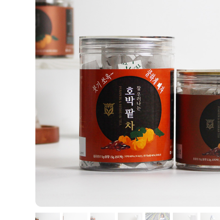
출산/육아
식품
뷰티
잡화
의류