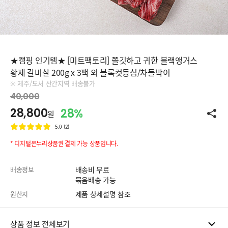
★캠핑 인기템★ [미트팩토리] 쫄깃하고 귀한 블랙앵거스
황제 갈비살 200g x 3팩 외 블록컷등심/차돌박이
※ 제주/도서 산간지역 배송불가
40,000
28,800
28%
원
5.0 (2)
* 디지털온누리상품권 결제 가능 상품입니다.
배송정보
배송비 무료
묶음배송 가능
원산지
제품 상세설명 참조
상품 정보 전체보기