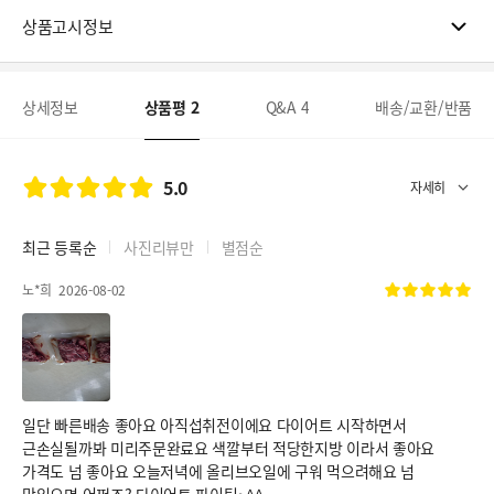
상품고시정보
상세정보
상품평
2
Q&A
4
배송/교환/반품
5.0
최근 등록순
사진리뷰만
별점순
노*희
2026-08-02
일단 빠른배송 좋아요 아직섭취전이에요 다이어트 시작하면서
근손실될까봐 미리주문완료요 색깔부터 적당한지방 이라서 좋아요
가격도 넘 좋아요 오늘저녁에 올리브오일에 구워 먹으려해요 넘