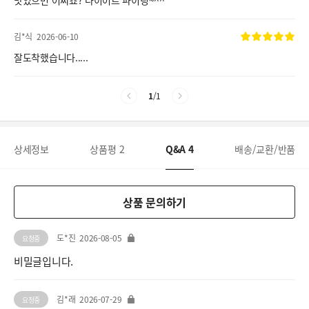
맛있으면 어쩌죠? 다이어트 파이팅~^^
김*식
2026-06-10
잘도착했습니다.....
1
/
1
상세정보
상품평
2
Q&A
4
배송/교환/반품
상품 문의하기
도*진
2026-08-05
요청중
비밀글입니다.
김*래
2026-07-29
요청중