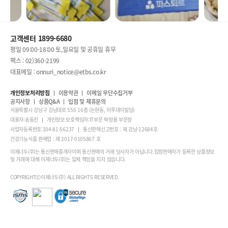
고객센터 1899-6680
평일 09:00-18:00 토,일요일 및 공휴일 휴무
팩스 : 02)360-2199
대표메일 : onnuri_notice@etbs.co.kr
개인정보처리방침
이용약관
이메일 무단수집거부
공지사항
상품Q&A
입점 및 제휴문의
서울특별시 강남구 강남대로 556 16층 (논현동, 이투데이빌딩)
대표자:송동진
개인정보 보호책임자:IT부문 박정용 부문장
사업자등록번호:104-81-56237
통신판매신고번호 : 제 강남-12684호
건강기능식품 판매업 : 제 2017-0105867 호
이제너두(주)는 통신판매중개자이며 통신판매의 거래 당사자가 아닙니다.입점판매자가 등록한 상품정보
및 거래에 대해 이제너두(주)는 일체 책임을 지지 않습니다.
COPYRIGHTⒸ이제너두(주) ALL RIGHTS RESERVED.