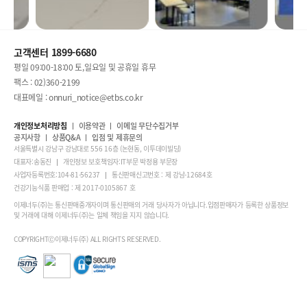
고객센터 1899-6680
평일 09:00-18:00 토,일요일 및 공휴일 휴무
팩스 : 02)360-2199
대표메일 : onnuri_notice@etbs.co.kr
개인정보처리방침
이용약관
이메일 무단수집거부
공지사항
상품Q&A
입점 및 제휴문의
서울특별시 강남구 강남대로 556 16층 (논현동, 이투데이빌딩)
대표자:송동진
개인정보 보호책임자:IT부문 박정용 부문장
사업자등록번호:104-81-56237
통신판매신고번호 : 제 강남-12684호
건강기능식품 판매업 : 제 2017-0105867 호
이제너두(주)는 통신판매중개자이며 통신판매의 거래 당사자가 아닙니다.입점판매자가 등록한 상품정보
및 거래에 대해 이제너두(주)는 일체 책임을 지지 않습니다.
COPYRIGHTⒸ이제너두(주) ALL RIGHTS RESERVED.