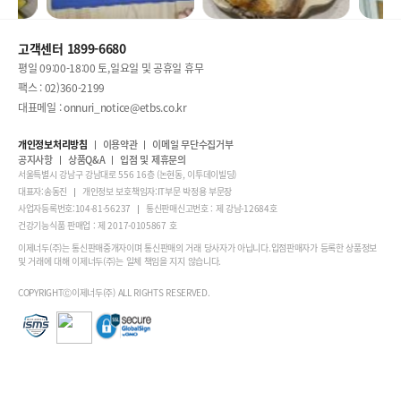
고객센터 1899-6680
평일 09:00-18:00 토,일요일 및 공휴일 휴무
팩스 : 02)360-2199
대표메일 : onnuri_notice@etbs.co.kr
개인정보처리방침
이용약관
이메일 무단수집거부
공지사항
상품Q&A
입점 및 제휴문의
서울특별시 강남구 강남대로 556 16층 (논현동, 이투데이빌딩)
대표자:송동진
개인정보 보호책임자:IT부문 박정용 부문장
사업자등록번호:104-81-56237
통신판매신고번호 : 제 강남-12684호
건강기능식품 판매업 : 제 2017-0105867 호
이제너두(주)는 통신판매중개자이며 통신판매의 거래 당사자가 아닙니다.입점판매자가 등록한 상품정보
및 거래에 대해 이제너두(주)는 일체 책임을 지지 않습니다.
COPYRIGHTⒸ이제너두(주) ALL RIGHTS RESERVED.