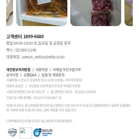
고객센터 1899-6680
평일 09:00-18:00 토,일요일 및 공휴일 휴무
팩스 : 02)360-2199
대표메일 : onnuri_notice@etbs.co.kr
개인정보처리방침
이용약관
이메일 무단수집거부
공지사항
상품Q&A
입점 및 제휴문의
서울특별시 강남구 강남대로 556 16층 (논현동, 이투데이빌딩)
대표자:송동진
개인정보 보호책임자:IT부문 박정용 부문장
사업자등록번호:104-81-56237
통신판매신고번호 : 제 강남-12684호
건강기능식품 판매업 : 제 2017-0105867 호
이제너두(주)는 통신판매중개자이며 통신판매의 거래 당사자가 아닙니다.입점판매자가 등록한 상품정보
및 거래에 대해 이제너두(주)는 일체 책임을 지지 않습니다.
COPYRIGHTⒸ이제너두(주) ALL RIGHTS RESERVED.