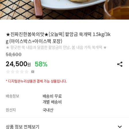
★진짜진한봄쑥의맛★[오늘떡] 팥앙금 쑥개떡 1.5kg/3k
g (아이스박스+아이스팩 포장)
★ 향긋한 쑥 내음과 달콤한 팥앙금의 만남, 봄 내음 가득 쑥개떡 ★
58,600
24,500
58%
원
(0)
* 디지털온누리상품권 결제 가능 상품입니다.
배송정보
배송비 무료
개별 배송비
원산지
국내산
상품 정보 전체보기