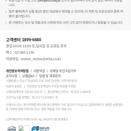
고객센터 1899-6680
평일 09:00-18:00 토,일요일 및 공휴일 휴무
팩스 : 02)360-2199
대표메일 : onnuri_notice@etbs.co.kr
개인정보처리방침
이용약관
이메일 무단수집거부
공지사항
상품Q&A
입점 및 제휴문의
서울특별시 강남구 강남대로 556 16층 (논현동, 이투데이빌딩)
대표자:송동진
개인정보 보호책임자:IT부문 박정용 부문장
사업자등록번호:104-81-56237
통신판매신고번호 : 제 강남-12684호
건강기능식품 판매업 : 제 2017-0105867 호
이제너두(주)는 통신판매중개자이며 통신판매의 거래 당사자가 아닙니다.입점판매자가 등록한 상품정보
및 거래에 대해 이제너두(주)는 일체 책임을 지지 않습니다.
COPYRIGHTⒸ이제너두(주) ALL RIGHTS RESERVED.