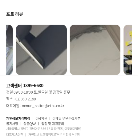
포토 리뷰
고객센터 1899-6680
평일 09:00-18:00 토,일요일 및 공휴일 휴무
팩스 : 02)360-2199
대표메일 : onnuri_notice@etbs.co.kr
개인정보처리방침
이용약관
이메일 무단수집거부
공지사항
상품Q&A
입점 및 제휴문의
서울특별시 강남구 강남대로 556 16층 (논현동, 이투데이빌딩)
대표자:송동진
개인정보 보호책임자:IT부문 박정용 부문장