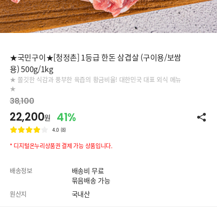
★국민구이★[청정촌] 1등급 한돈 삼겹살 (구이용/보쌈
용) 500g/1kg
★ 쫄깃한 식감과 풍부한 육즙의 황금비율! 대한민국 대표 외식 메뉴
★
38,100
22,200
41%
원
4.0 (8)
* 디지털온누리상품권 결제 가능 상품입니다.
배송정보
배송비 무료
묶음배송 가능
원산지
국내산