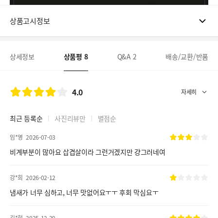
상품고시정보
상세정보
상품평
8
Q&A
2
배송/교환/반품
4.0
최근 등록순
사진리뷰만
별점순
임*영
2026-07-03
비계부분이 많아요 삽겹살이라 그런거겠지만 걍그러네여
강*희
2026-02-12
냄새가 너무 심하고, 너무 맛없어요ㅜㅜ 후회 막심요ㅜ