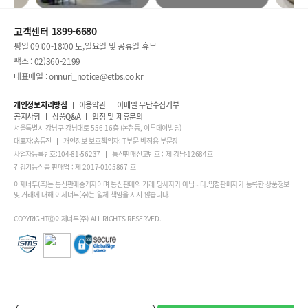
고객센터 1899-6680
평일 09:00-18:00 토,일요일 및 공휴일 휴무
팩스 : 02)360-2199
대표메일 : onnuri_notice@etbs.co.kr
개인정보처리방침
이용약관
이메일 무단수집거부
공지사항
상품Q&A
입점 및 제휴문의
서울특별시 강남구 강남대로 556 16층 (논현동, 이투데이빌딩)
대표자:송동진
개인정보 보호책임자:IT부문 박정용 부문장
사업자등록번호:104-81-56237
통신판매신고번호 : 제 강남-12684호
건강기능식품 판매업 : 제 2017-0105867 호
이제너두(주)는 통신판매중개자이며 통신판매의 거래 당사자가 아닙니다.입점판매자가 등록한 상품정보
및 거래에 대해 이제너두(주)는 일체 책임을 지지 않습니다.
COPYRIGHTⒸ이제너두(주) ALL RIGHTS RESERVED.