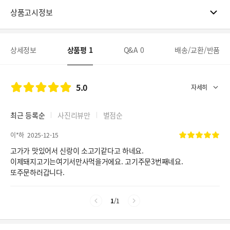
상품고시정보
상세정보
상품평
1
Q&A
0
배송/교환/반품
5.0
최근 등록순
사진리뷰만
별점순
이*하
2025-12-15
고가가 맛있어서 신랑이 소고기같다고 하네요.
이제돼지고기는여기서만사먹을거에요. 고기주문3번째네요.
또주문하러갑니다.
1
/
1