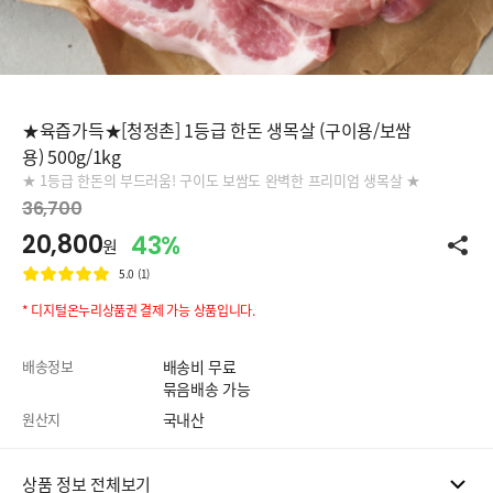
★육즙가득★[청정촌] 1등급 한돈 생목살 (구이용/보쌈
용) 500g/1kg
★ 1등급 한돈의 부드러움! 구이도 보쌈도 완벽한 프리미엄 생목살 ★
36,700
20,800
43%
원
5.0 (1)
* 디지털온누리상품권 결제 가능 상품입니다.
배송정보
배송비 무료
묶음배송 가능
원산지
국내산
상품 정보 전체보기