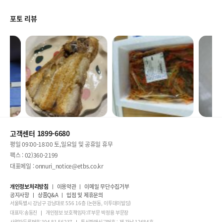
포토 리뷰
고객센터 1899-6680
평일 09:00-18:00 토,일요일 및 공휴일 휴무
팩스 : 02)360-2199
대표메일 : onnuri_notice@etbs.co.kr
개인정보처리방침
이용약관
이메일 무단수집거부
공지사항
상품Q&A
입점 및 제휴문의
서울특별시 강남구 강남대로 556 16층 (논현동, 이투데이빌딩)
대표자:송동진
개인정보 보호책임자:IT부문 박정용 부문장
사업자등록번호:104-81-56237
통신판매신고번호 : 제 강남-12684호