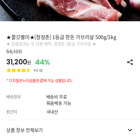
★쫄깃별미★[청정촌] 1등급 한돈 가브리살 500g/1kg
★ 삼겹살과는 또 다른 매력, 청정촌 1등급 가브리살 ★
56,100
31,200
44%
원
4.5 (2)
* 디지털온누리상품권 결제 가능 상품입니다.
배송정보
배송비 무료
묶음배송 가능
원산지
국내산
상품 정보 전체보기