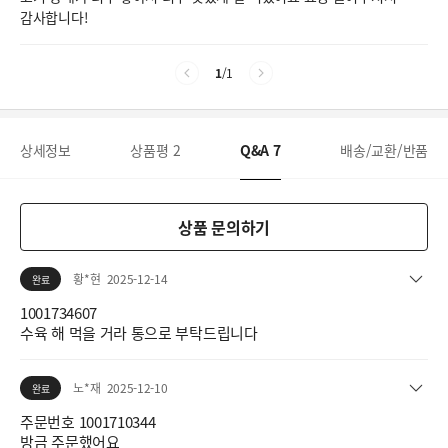
감사합니다!
1
/
1
상세정보
상품평
2
Q&A
7
배송/교환/반품
상품 문의하기
황*현
2025-12-14
완료
1001734607
수육 해 먹을 거라 통으로 부탁드립니다
노*재
2025-12-10
완료
주문번호 1001710344
방금 주문했어요