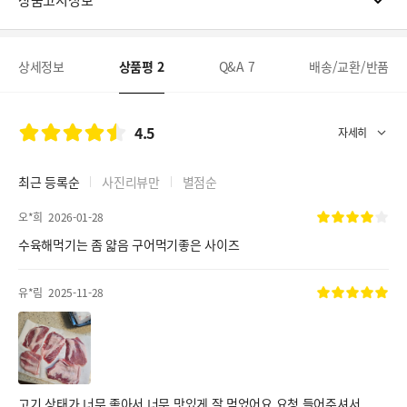
상품고시정보
상세정보
상품평
2
Q&A
7
배송/교환/반품
4.5
최근 등록순
사진리뷰만
별점순
오*희
2026-01-28
수육해먹기는 좀 얇음 구어먹기좋은 사이즈
유*림
2025-11-28
고기 상태가 너무 좋아서 너무 맛있게 잘 먹었어요 요청 들어주셔서