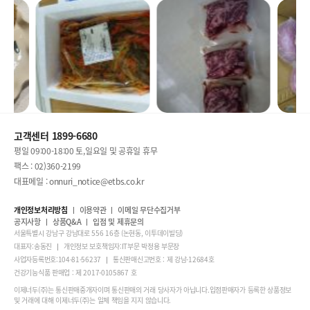
고객센터 1899-6680
평일 09:00-18:00 토,일요일 및 공휴일 휴무
팩스 : 02)360-2199
대표메일 : onnuri_notice@etbs.co.kr
개인정보처리방침
이용약관
이메일 무단수집거부
공지사항
상품Q&A
입점 및 제휴문의
서울특별시 강남구 강남대로 556 16층 (논현동, 이투데이빌딩)
대표자:송동진
개인정보 보호책임자:IT부문 박정용 부문장
사업자등록번호:104-81-56237
통신판매신고번호 : 제 강남-12684호
건강기능식품 판매업 : 제 2017-0105867 호
이제너두(주)는 통신판매중개자이며 통신판매의 거래 당사자가 아닙니다.입점판매자가 등록한 상품정보
및 거래에 대해 이제너두(주)는 일체 책임을 지지 않습니다.