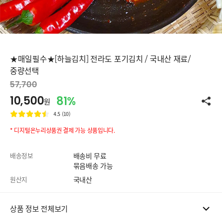
★매일필수★[하늘김치] 전라도 포기김치 / 국내산 재료/
중량선택
57,700
10,500
81%
원
4.5 (10)
* 디지털온누리상품권 결제 가능 상품입니다.
배송정보
배송비 무료
묶음배송 가능
원산지
국내산
상품 정보 전체보기