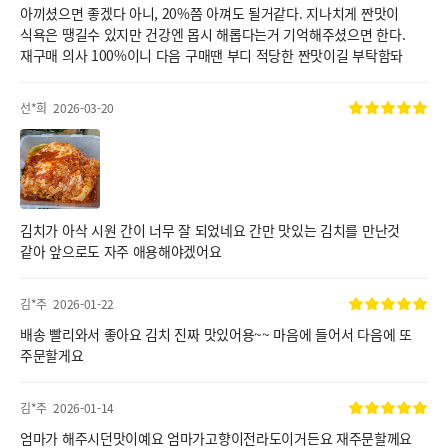
아끼셨으면 좋겠다 아니, 20%쯤 아껴도 될거같다. 지나치게 짠맛이
식욕은 땡길수 있지만 건강엔 몹시 해롭다는거 기억해주셨으면 한다.
재구매 의사 100%이니 다음 구매땐 부디 적당한 짠맛이길 부탁함돠
선*희
2026-03-20
김치가 아삭 시원 간이 너무 잘 되었네요 간만 맛있는 김치를 만난것
같아 앞으로도 자주 애용해야겠어요
김*주
2026-01-22
배송 빨리와서 좋아요 김치 진짜 맛있어용~~ 마음에 들어서 다음에 또
주문할게요
김*주
2026-01-14
엄마가 해주시던맛이예요 엄마가고향이전라도이거든요 재주문할께요