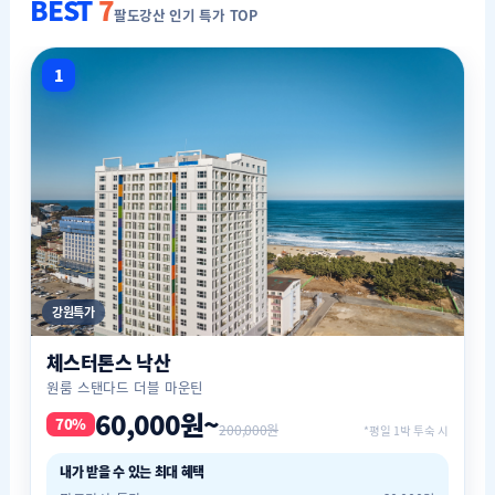
BEST
7
팔도강산 인기 특가 TOP
1
강원특가
체스터톤스 낙산
원룸 스탠다드 더블 마운틴
60,000원~
70%
200,000원
*평일 1박 투숙 시
내가 받을 수 있는 최대 혜택