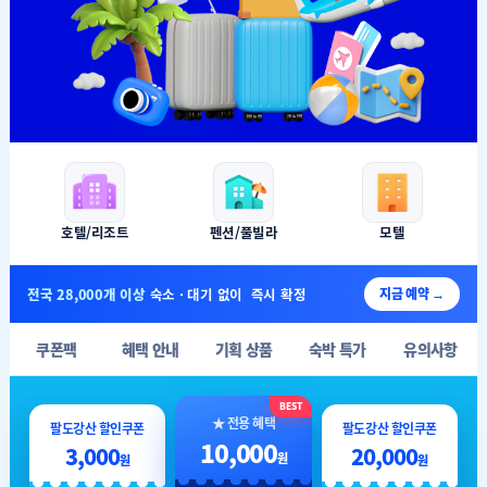
호텔/리조트
펜션/풀빌라
모텔
전국 28,000개 이상
숙소 · 대기 없이 즉시 확정
지금 예약 →
쿠폰팩
혜택 안내
기획 상품
숙박 특가
유의사항
BEST
★ 전용 혜택
팔도강산 할인쿠폰
팔도강산 할인쿠폰
10,000
3,000
20,000
원
원
원