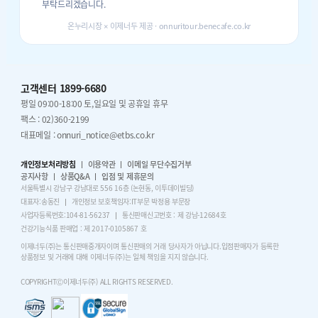
부탁드리겠습니다.
온누리시장 × 이제너두 제공 · onnuritour.benecafe.co.kr
고객센터 1899-6680
평일 09:00-18:00 토,일요일 및 공휴일 휴무
팩스 : 02)360-2199
대표메일 : onnuri_notice@etbs.co.kr
개인정보처리방침
이용약관
이메일 무단수집거부
공지사항
상품Q&A
입점 및 제휴문의
서울특별시 강남구 강남대로 556 16층 (논현동, 이투데이빌딩)
대표자:송동진
개인정보 보호책임자:IT부문 박정용 부문장
사업자등록번호:104-81-56237
통신판매신고번호 : 제 강남-12684호
건강기능식품 판매업 : 제 2017-0105867 호
이제너두(주)는 통신판매중개자이며 통신판매의 거래 당사자가 아닙니다.입점판매자가 등록한
상품정보 및 거래에 대해 이제너두(주)는 일체 책임을 지지 않습니다.
COPYRIGHTⒸ이제너두(주) ALL RIGHTS RESERVED.