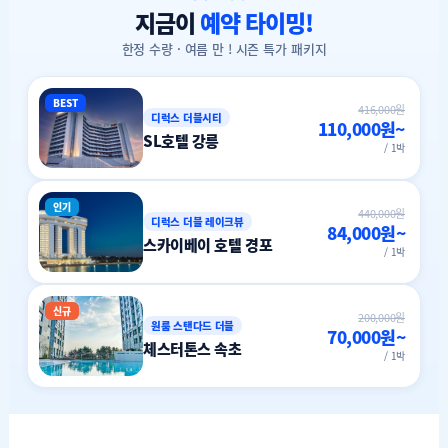
지금이
예약 타이밍!
한정 수량 · 여름 만 ! 시즌 특가 패키지
BEST
416,000원
디럭스 더블시티
110,000원~
SL호텔 강릉
/ 1박
인기
440,000원
디럭스 더블 레이크뷰
84,000원~
스카이베이 호텔 경포
/ 1박
신규
200,000원
원룸 스탠다드 더블
70,000원~
체스터톤스 속초
/ 1박