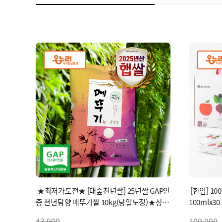
★최저가도전★ [대숲천년쌀] 25년쌀 GAP인
[한입] 1
증 천년담양 메뚜기쌀 10kg(당일도정)★상등
100mlx3
급★
43,900
100,000