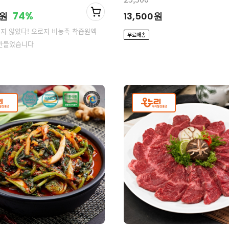
74%
0원
13,500원
넣지 않았다! 오로지 비농축 착즙원액
무료배송
 만들었습니다