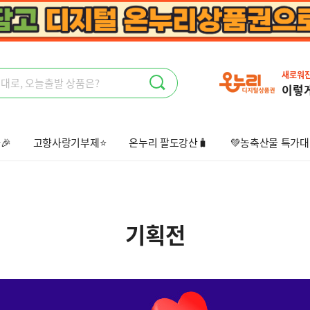
새로워
이렇
🎉
고향사랑기부제⭐
온누리 팔도강산🧳
💚농축산물 특가대
상회🤩
오늘출발📦
선물하기💝
기획전