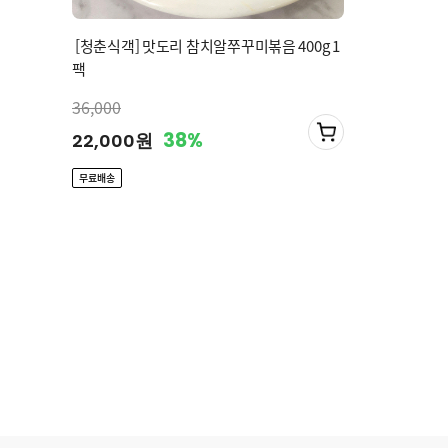
[청춘식객] 맛도리 참치알쭈꾸미볶음 400g 1
팩
36,000
38%
22,000원
무료배송