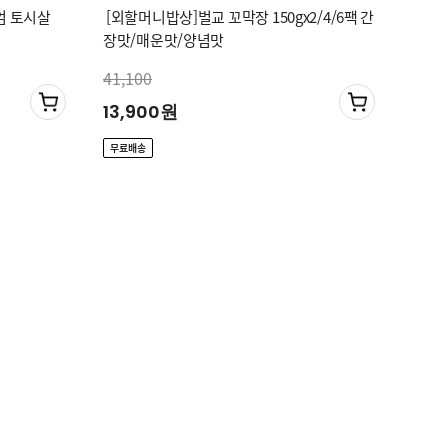
엄 토시살
[외할머니밥상]벌교 꼬막장 150gx2/4/6팩 간
장맛/매운맛/양념맛
41,100
13,900원
무료배송