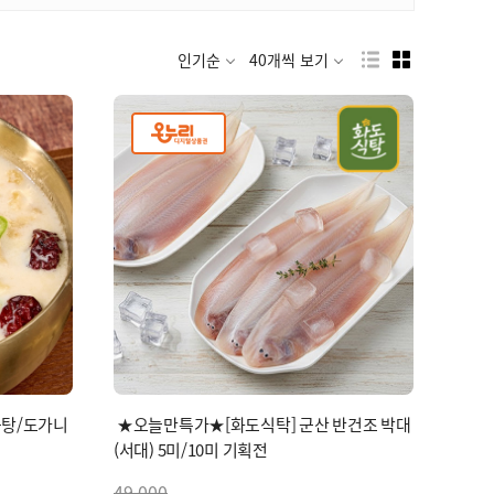
인기순
40개씩 보기
곰탕/도가니
★오늘만특가★[화도식탁] 군산 반건조 박대
(서대) 5미/10미 기획전
49,000