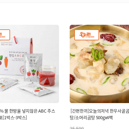
00% 물 한방울 넣지않은 ABC 주스
[간편한끼]오늘의저녁 한우사골
0포[1박스-3박스]
탕/소머리곰탕 500gx4팩
25,500