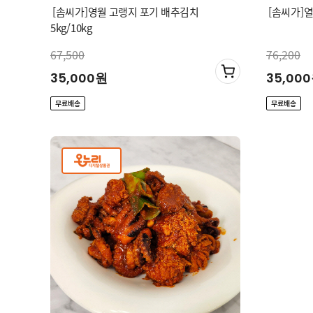
[솜씨가]영월 고랭지 포기 배추김치
[솜씨가]열
5kg/10kg
67,500
76,200
35,000원
35,00
무료배송
무료배송