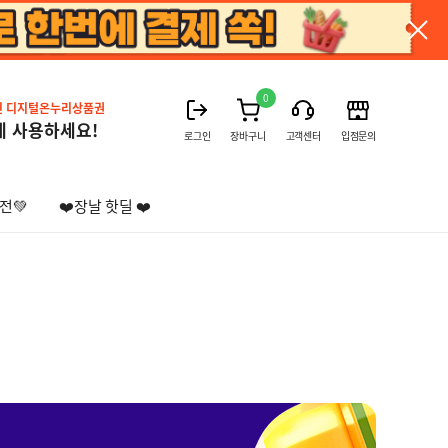
0
진 디지털온누리상품권
게 사용하세요!
로그인
장바구니
고객센터
입점문의
전💚
❤️장날 핫딜 ❤️