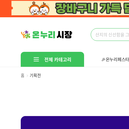
전체 카테고리
🎉온누리페스타
🤩다있다!만물
홈
기획전
선착순 핫딜