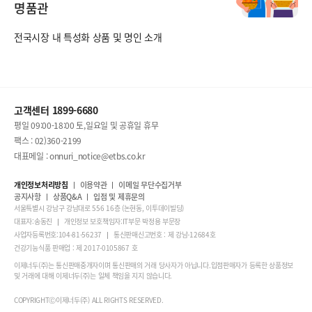
명품관
전국시장 내 특성화 상품 및 명인 소개
고객센터 1899-6680
평일 09:00-18:00 토,일요일 및 공휴일 휴무
팩스 : 02)360-2199
대표메일 : onnuri_notice@etbs.co.kr
개인정보처리방침
이용약관
이메일 무단수집거부
공지사항
상품Q&A
입점 및 제휴문의
서울특별시 강남구 강남대로 556 16층 (논현동, 이투데이빌딩)
대표자:송동진
개인정보 보호책임자:IT부문 박정용 부문장
사업자등록번호:104-81-56237
통신판매신고번호 : 제 강남-12684호
건강기능식품 판매업 : 제 2017-0105867 호
이제너두(주)는 통신판매중개자이며 통신판매의 거래 당사자가 아닙니다.입점판매자가 등록한 상품정보
및 거래에 대해 이제너두(주)는 일체 책임을 지지 않습니다.
COPYRIGHTⒸ이제너두(주) ALL RIGHTS RESERVED.