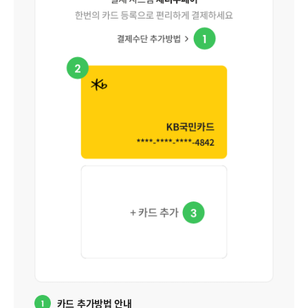
카드 추가방법 안내